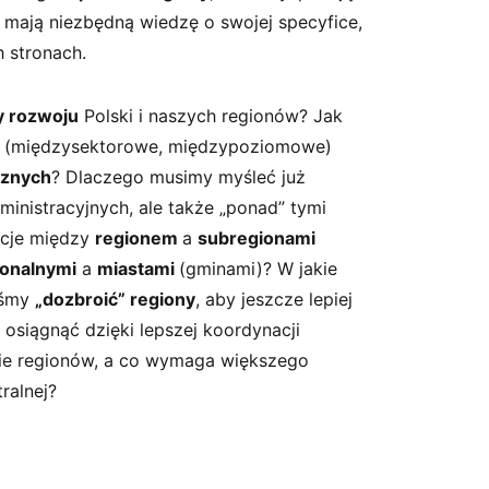
ają niezbędną wiedzę o swojej specyfice,
 stronach.
y rozwoju
Polski i naszych regionów? Jak
e
(międzysektorowe, międzypoziomowe)
icznych
? Dlaczego musimy myśleć już
ministracyjnych, ale także „ponad” tymi
lacje między
regionem
a
subregionami
jonalnymi
a
miastami
(gminami)? W jakie
iśmy
„dozbroić” regiony
, aby jeszcze lepiej
osiągnąć dzięki lepszej koordynacji
omie regionów, a co wymaga większego
ralnej?