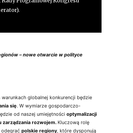
k Rady Programowej Kongresu
rator).
regionów – nowe otwarcie w polityce
h warunkach globalnej konkurencji będzie
nia się
. W wymiarze gospodarczo-
ędzie od naszej umiejętności
optymalizacji
 zarządzania rozwojem.
Kluczową rolę
) odegrać
polskie regiony
, które dysponują