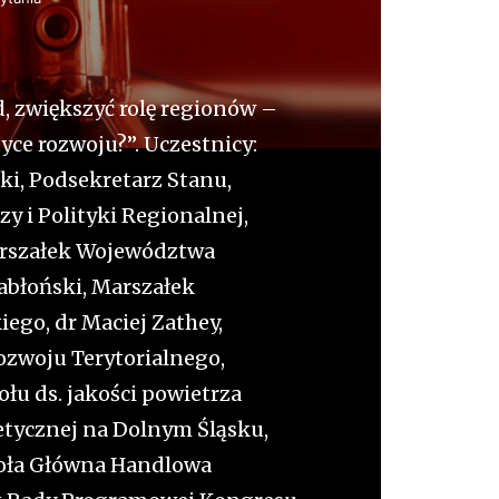
d, zwiększyć rolę regionów –
yce rozwoju?”. Uczestnicy:
i, Podsekretarz Stanu,
y i Polityki Regionalnej,
rszałek Województwa
Jabłoński, Marszałek
go, dr Maciej Zathey,
ozwoju Terytorialnego,
łu ds. jakości powietrza
etycznej na Dolnym Śląsku,
koła Główna Handlowa