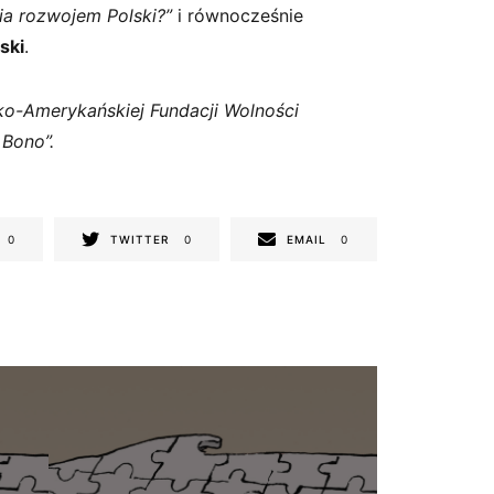
ia rozwojem Polski?”
i równocześnie
ski
.
o-Amerykańskiej Fundacji Wolności
 Bono”.
0
TWITTER
0
EMAIL
0