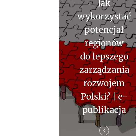
Jak
i
wykorzystać
g
potencjał
a
regionów
c
do lepszego
j
a
zarządzania
w
rozwojem
p
Polski? | e-
i
publikacja
s
u