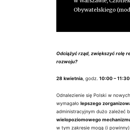
w Warszawie, Człone
Obywatelskiego (mode
Odciążyć rząd, zwiększyć rolę 
rozwoju?
28 kwietnia
, godz.
10:00 – 11:30
Odnalezienie się Polski w nowyc
wymagało
lepszego zorganizowa
administracyjnym dużo zależeć b
wielopoziomowego mechanizmu
w tym zakresie mogą (i powinny