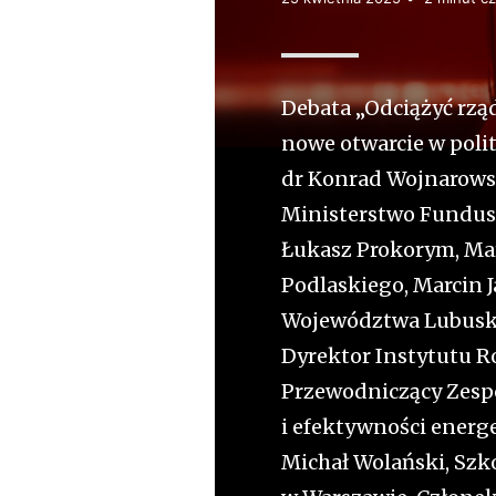
t
e
ls
k
Debata „Odciążyć rzą
i
nowe otwarcie w polit
dr Konrad Wojnarowsk
Ministerstwo Fundusz
Łukasz Prokorym, Ma
Podlaskiego, Marcin 
Województwa Lubuskie
Dyrektor Instytutu R
Przewodniczący Zespo
i efektywności energ
Michał Wolański, Sz