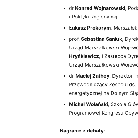
dr
Konrad Wojnarowski
, Pod
i Polityki Regionalnej,
Łukasz Prokorym
, Marszałe
prof.
Sebastian Saniuk
, Dyre
Urząd Marszałkowski Wojew
Hryńkiewicz
, I Zastępca Dy
Urząd Marszałkowski Wojew
dr
Maciej Zathey
, Dyrektor I
Przewodniczący Zespołu ds. j
energetycznej na Dolnym Ślą
Michał Wolański
, Szkoła Gł
Programowej Kongresu Obywa
Nagranie z debaty: