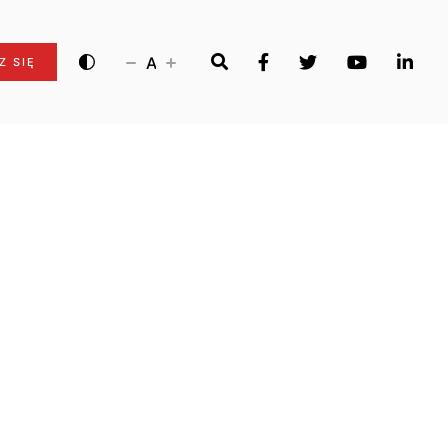
A
Z SIĘ