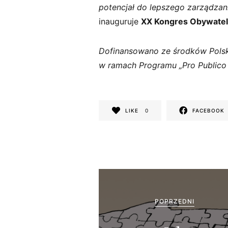
potencjał do lepszego zarządzan
inauguruje
XX Kongres Obywatel
Dofinansowano ze środków Polsk
w ramach Programu „Pro Publico
LIKE
0
FACEBOOK
N
a
POPRZEDNI
w