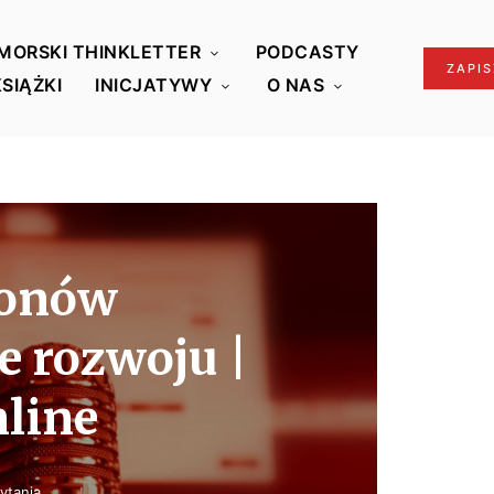
MORSKI THINKLETTER
PODCASTY
ZAPIS
KSIĄŻKI
INICJATYWY
O NAS
ionów
e rozwoju |
nline
ytania