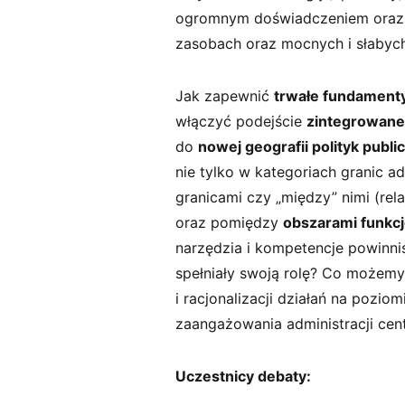
ogromnym doświadczeniem oraz m
zasobach oraz mocnych i słabych
Jak zapewnić
trwałe fundament
włączyć podejście
zintegrowan
do
nowej geografii polityk publ
nie tylko w kategoriach granic ad
granicami czy „między” nimi (re
oraz pomiędzy
obszarami funkc
narzędzia i kompetencje powinn
spełniały swoją rolę? Co możemy 
i racjonalizacji działań na pozi
zaangażowania administracji cent
Uczestnicy debaty: