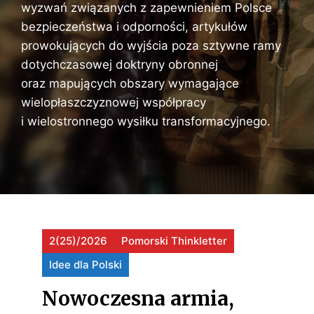
s
wyzwań związanych z zapewnieniem Polsce
k
bezpieczeństwa i odporności, artykułów
i
prowokujących do wyjścia poza sztywne ramy
dotychczasowej doktryny obronnej
oraz mapujących obszary wymagające
wielopłaszczyznowej współpracy
i wielostronnego wysiłku transformacyjnego.
2(25)/2026
Pomorski Thinkletter
Idee dla Polski
Nowoczesna armia,