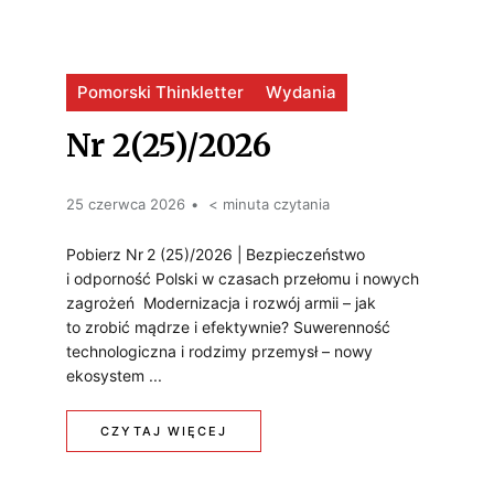
S
E
O
I
S
W
Pomorski Thinkletter
L
Wydania
T
Y
N
Nr 2(25)/2026
Y
M
A
C
R
25 czerwca 2026
< minuta czytania
A
J
O
R
Pobierz Nr 2 (25)/2026 | Bezpieczeństwo
I
i odporność Polski w czasach przełomu i nowych
Z
M
W
zagrożeń Modernizacja i rozwój armii – jak
W
to zrobić mądrze i efektywnie? Suwerenność
I
technologiczna i rodzimy przemysł – nowy
O
A
N
ekosystem ...
J
,
A
:
CZYTAJ WIĘCEJ
U
M
S
N
P
O
Z