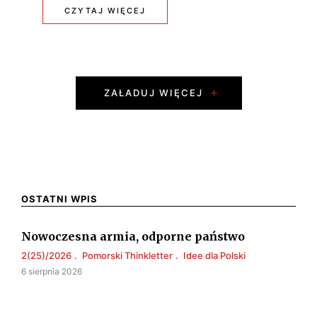
W
:
CZYTAJ WIĘCEJ
A
J
J
A
P
A
K
ZAŁADUJ WIĘCEJ
o
K
A
O
M
s
F
O
t
U
D
s
OSTATNI WPIS
N
E
N
Nowoczesna armia, odporne państwo
D
R
2(25)/2026
a
Pomorski Thinkletter
Idee dla Polski
A
N
6 sierpnia 2026
v
M
I
E
Z