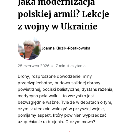
Jaka modernizacja
W
O
R
E
polskiej armii? Lekcje
O
E
Ń
z wojny w Ukrainie
N
S
N
T
Joanna Kluzik-Rostkowska
O
W
Ś
O
25 czerwca 2026
7 minut czytania
Ć
Drony, rozproszone dowodzenie, miny
przeciwpiechotne, budowa solidnej obrony
C
powietrznej, pociski balistyczne, dystans rażenia,
Y
medycyna pola walki – to wszystko jest
bezwzględnie ważne. Tyle że w debatach o tym,
F
czym skutecznie walczyć w przyszłej wojnie,
R
pomijamy aspekt, który powinien wyprzedzać
uzupełnianie uzbrojenia. O czym mowa?
O