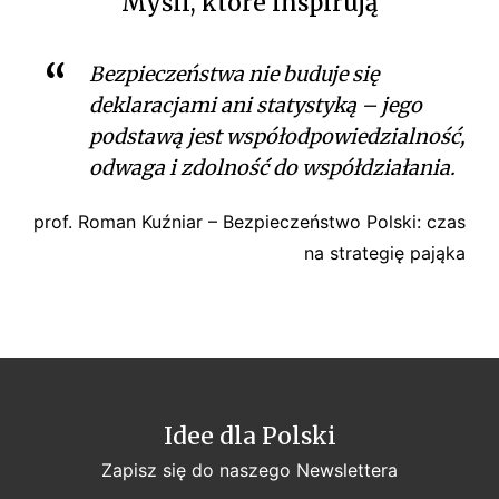
Myśli, które inspirują
o
n
Bezpieczeństwa nie buduje się
k
deklaracjami ani statystyką – jego
u
podstawą jest współodpowiedzialność,
r
odwaga i zdolność do współdziałania.
e
n
prof. Roman Kuźniar – Bezpieczeństwo Polski: czas
c
na strategię pająka
y
j
n
o
ś
ć
P
Idee dla Polski
o
Zapisz się do naszego Newslettera
l