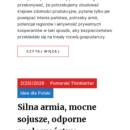
Y
P
przekonywać, że potrzebujemy zbudować
krajowe zdolności produkcyjne, pytanie tylko jak
K
I
powiązać interes państwa, potrzeby armii,
O
potencjał regionów i aktywność prywatnych
T
kooperantów w taki sposób, aby bezpieczeństwo
R
A
przekładało się na trwały rozwój gospodarczy.
Z
Ł
:
CZYTAJ WIĘCEJ
Y
D
Z
S
O
B
T
2(25)/2026
Pomorski Thinkletter
R
A
S
Idee dla Polski
O
Ć
T
J
Silna armia, mocne
T
R
E
E
sojusze, odporne
A
N
N
T