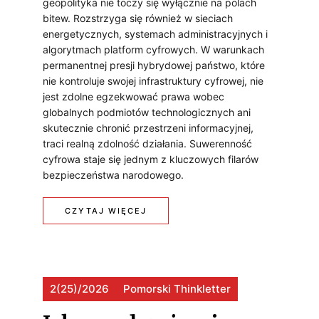
geopolityka nie toczy się wyłącznie na polach
M
D
B
bitew. Rozstrzyga się również w sieciach
Y
energetycznych, systemach administracyjnych i
P
E
algorytmach platform cyfrowych. W warunkach
S
O
Z
permanentnej presji hybrydowej państwo, które
nie kontroluje swojej infrastruktury cyfrowej, nie
Ł
R
P
jest zdolne egzekwować prawa wobec
U
globalnych podmiotów technologicznych ani
N
I
skutecznie chronić przestrzeni informacyjnej,
L
E
E
traci realną zdolność działania. Suwerenność
O
cyfrowa staje się jednym z kluczowych filarów
S
C
bezpieczeństwa narodowego.
K
P
Z
A
:
CZYTAJ WIĘCEJ
O
E
L
S
Ł
Ń
N
U
E
S
E
2(25)/2026
Pomorski Thinkletter
W
C
T
G
E
Z