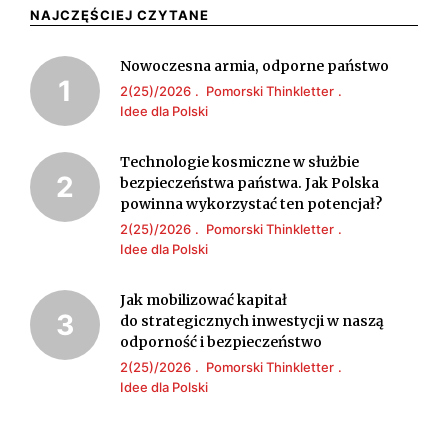
i
NAJCZĘŚCIEJ CZYTANE
N
A
g
Nowoczesna armia, odporne państwo
T
C
a
2(25)/2026
Pomorski Thinkletter
B
J
Idee dla Polski
t
E
A
i
Technologie kosmiczne w służbie
Z
P
bezpieczeństwa państwa. Jak Polska
o
powinna wykorzystać ten potencjał?
P
O
2(25)/2026
Pomorski Thinkletter
n
I
Idee dla Polski
L
E
S
Jak mobilizować kapitał
do strategicznych inwestycji w naszą
C
K
odporność i bezpieczeństwo
Z
I
2(25)/2026
Pomorski Thinkletter
Idee dla Polski
E
E
Ń
J