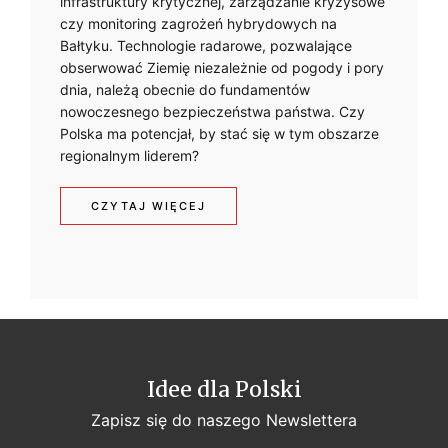
infrastruktury krytycznej, zarządzanie kryzysowe
O
czy monitoring zagrożeń hybrydowych na
Bałtyku. Technologie radarowe, pozwalające
R
obserwować Ziemię niezależnie od pogody i pory
N
dnia, należą obecnie do fundamentów
nowoczesnego bezpieczeństwa państwa. Czy
E
Polska ma potencjał, by stać się w tym obszarze
regionalnym liderem?
P
A
:
CZYTAJ WIĘCEJ
Ń
T
S
E
T
C
W
H
O
Idee dla Polski
N
Zapisz się do naszego Newslettera
O