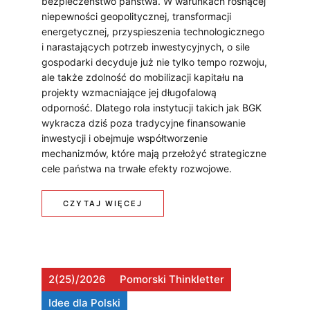
bezpieczeństwo państwa. W warunkach rosnącej
niepewności geopolitycznej, transformacji
A
energetycznej, przyspieszenia technologicznego
i narastających potrzeb inwestycyjnych, o sile
Ń
gospodarki decyduje już nie tylko tempo rozwoju,
S
ale także zdolność do mobilizacji kapitału na
projekty wzmacniające jej długofalową
T
odporność. Dlatego rola instytucji takich jak BGK
wykracza dziś poza tradycyjne finansowanie
W
inwestycji i obejmuje współtworzenie
A
mechanizmów, które mają przełożyć strategiczne
cele państwa na trwałe efekty rozwojowe.
.
J
:
CZYTAJ WIĘCEJ
A
J
K
A
P
2(25)/2026
Pomorski Thinkletter
K
O
Idee dla Polski
M