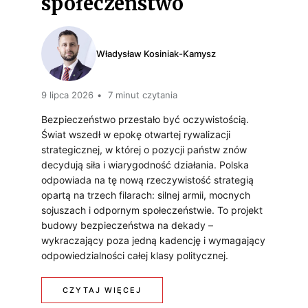
społeczeństwo
I
P
E
A
O
G
Władysław Kosiniak-Kamysz
K
T
I
O
E
9 lipca 2026
7 minut czytania
C
Ł
N
Bezpieczeństwo przestało być oczywistością.
Z
Świat wszedł w epokę otwartej rywalizacji
E
C
N
strategicznej, w której o pozycji państw znów
M
J
decydują siła i wiarygodność działania. Polska
Y
odpowiada na tę nową rzeczywistość strategią
Z
A
C
opartą na trzech filarach: silnej armii, mocnych
sojuszach i odpornym społeczeństwie. To projekt
A
Ł
H
budowy bezpieczeństwa na dekady –
M
?
wykraczający poza jedną kadencję i wymagający
I
odpowiedzialności całej klasy politycznej.
A
N
C
:
CZYTAJ WIĘCEJ
W
H