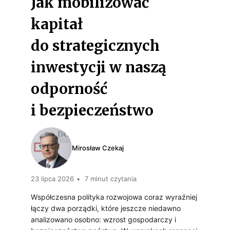
Jak mobilizować
Z
kapitał
P
do strategicznych
I
inwestycji w naszą
E
C
odporność
Z
i bezpieczeństwo
E
Ń
Mirosław Czekaj
S
T
23 lipca 2026
7 minut czytania
W
Współczesna polityka rozwojowa coraz wyraźniej
łączy dwa porządki, które jeszcze niedawno
A
analizowano osobno: wzrost gospodarczy i
P