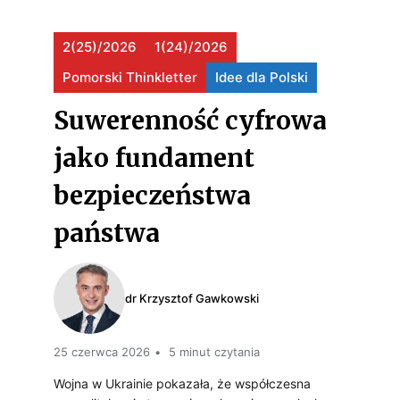
R
O
C
Ą
2(25)/2026
1(24)/2026
L
N
O
Pomorski Thinkletter
Idee dla Polski
2
S
E
D
(
Suwerenność cyfrowa
K
S
P
2
I
jako fundament
O
O
5
E
bezpieczeństwa
J
R
)
G
U
N
państwa
/
O
S
O
2
P
Z
Ś
dr Krzysztof Gawkowski
0
R
E
Ć
2
Z
,
25 czerwca 2026
5 minut czytania
I
6
E
O
Wojna w Ukrainie pokazała, że współczesna