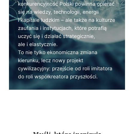
konkurencyjność Polski powinna opierać
I
się na wiedzy, technologii, energii
N
i kapitale ludzkim – ale także na kulturze
zaufania i instytucjach, które potrafią
I
uczyć się i działać strategicznie,
E
ale i elastycznie.
To nie tylko ekonomiczna zmiana
kierunku, lecz nowy projekt
cywilizacyjny: przejście od roli imitatora
do roli współkreatora przyszłości.
N
o
w
a
k