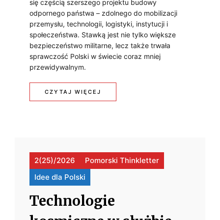
się częścią szerszego projektu budowy
odpornego państwa – zdolnego do mobilizacji
przemysłu, technologii, logistyki, instytucji i
społeczeństwa. Stawką jest nie tylko większe
bezpieczeństwo militarne, lecz także trwała
sprawczość Polski w świecie coraz mniej
przewidywalnym.
:
CZYTAJ WIĘCEJ
N
w
O
W
2(25)/2026
Pomorski Thinkletter
O
Idee dla Polski
C
Technologie
Z
E