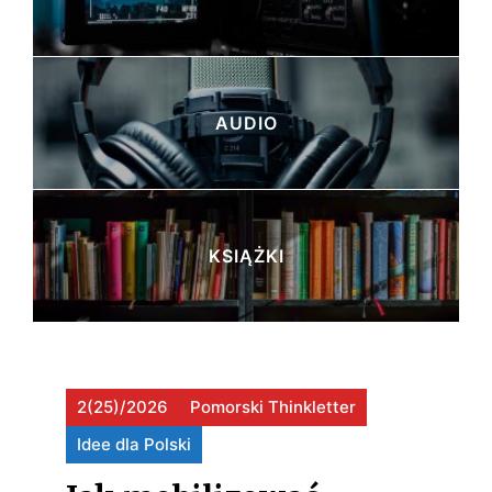
E
W
AUDIO
S
Ł
U
KSIĄŻKI
Ż
B
I
E
2(25)/2026
Pomorski Thinkletter
B
Idee dla Polski
E