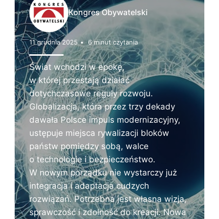
Z
Kongres Obywatelski
W
11 grudnia 2025
6 minut czytania
O
Świat wchodzi w epokę,
J
w której przestają działać
N
dotychczasowe reguły rozwoju.
Globalizacja, która przez trzy dekady
Y
dawała Polsce impuls modernizacyjny,
W
ustępuje miejsca rywalizacji bloków
państw pomiędzy sobą, walce
o technologie i bezpieczeństwo.
U
W nowym porządku nie wystarczy już
K
integracja i adaptacja cudzych
R
rozwiązań. Potrzebna jest własna wizja,
sprawczość i zdolność do kreacji. Nowa
A