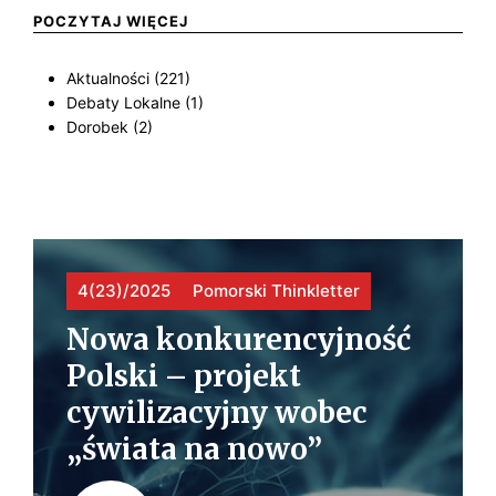
S
POCZYTAJ WIĘCEJ
A
T
R
Aktualności (221)
W
M
Debaty Lokalne (1)
Dorobek (2)
A
I
P
I
A
?
Ń
L
4(23)/2025
Pomorski Thinkletter
S
E
Nowa konkurencyjność
T
K
Polski – projekt
W
C
cywilizacyjny wobec
A
J
„świata na nowo”
E