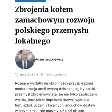
L
O
Zbrojenia kołem
S
B
zamachowym rozwoju
K
I
polskiego przemysłu
A
L
lokalnego
P
I
O
Z
W
Adam Leszkiewicz
O
I
W
16 lipca 2026
9 minut czytania
N
A
Rosnące wydatki na obronność i przyspieszona
N
Ć
modernizacja armii tworzą dziś szansę, by polski
przemysł zbrojeniowy stał się nie tylko zapleczem
A
K
wojska, lecz także impulsem rozwojowym dla
W
firm, szkół, uczelni i lokalnych łańcuchów dostaw
A
w całym kraju. Nie musimy już dziś nikogo