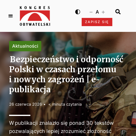
A
ZAPISZ SIĘ
K
o
n
Aktualności
g
r
Bezpieczeństwo i odporność
e
Polski w czasach przełomu
s
i nowych zagrożeń | e-
O
b
publikacja
y
w
26 czerwca 2026
< minuta czytania
a
t
e
W publikacji znalazło się ponad 30 tekstów
l
pozwalających lepiej zrozumieć złożoność