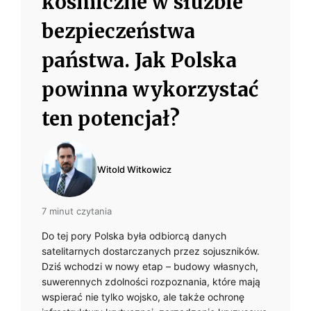
kosmiczne w służbie
S
bezpieczeństwa
N
państwa. Jak Polska
A
powinna wykorzystać
A
ten potencjał?
R
m
M
I
Witold Witkowicz
A
7 minut czytania
,
Do tej pory Polska była odbiorcą danych
w
O
satelitarnych dostarczanych przez sojuszników.
Dziś wchodzi w nowy etap – budowy własnych,
D
suwerennych zdolności rozpoznania, które mają
P
wspierać nie tylko wojsko, ale także ochronę