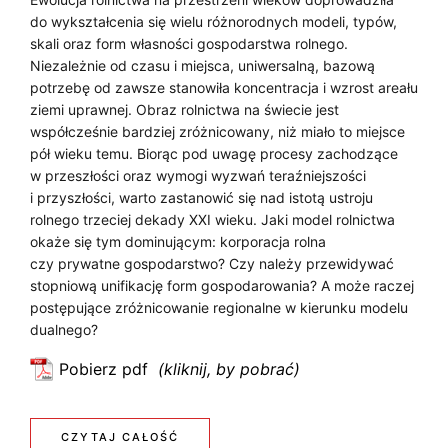
do wykształcenia się wielu różnorodnych modeli, typów,
W
skali oraz form własności gospodarstwa rolnego.
N
Niezależnie od czasu i miejsca, uniwersalną, bazową
potrzebę od zawsze stanowiła koncentracja i wzrost areału
O
ziemi uprawnej. Obraz rolnictwa na świecie jest
współcześnie bardziej zróżnicowany, niż miało to miejsce
Ś
pół wieku temu. Biorąc pod uwagę procesy zachodzące
C
w przeszłości oraz wymogi wyzwań teraźniejszości
i przyszłości, warto zastanowić się nad istotą ustroju
I
rolnego trzeciej dekady XXI wieku. Jaki model rolnictwa
okaże się tym dominującym: korporacja rolna
O
czy prywatne gospodarstwo? Czy należy przewidywać
W
stopniową unifikację form gospodarowania? A może raczej
postępujące zróżnicowanie regionalne w kierunku modelu
E
dualnego?
G
Pobierz pdf
:
O
D
u
:
CZYTAJ CAŁOŚĆ