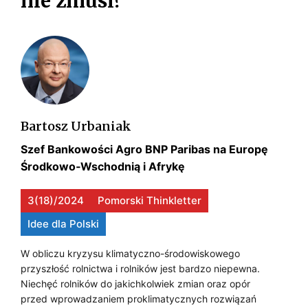
nie zmusi?
i
k
Y
W
i
W
e
P
O
r
A
R
–
u
T
n
O
W
k
N
D
Bartosz Urbaniak
u
Y
U
w
K
Szef Bankowości Agro BNP Paribas na Europę
M
i
Środkowo­‑Wschodnią i Afrykę
K
I
e
G
C
E
l
3(18)/2024
Pomorski Thinkletter
O
k
J
R
Idee dla Polski
i
S
I
U
e
W obliczu kryzysu klimatyczno-środowiskowego
P
g
Ż
przyszłość rolnictwa i rolników jest bardzo niepewna.
N
o
Niechęć rolników do jakichkolwiek zmian oraz opór
O
Y
K
przed wprowadzaniem proklimatycznych rozwiązań
p