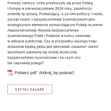
Protesty rolnicze, które przetoczyły się przez Polskę
i Europę w pierwszej połowie 2024 roku, zasadniczo
zmieniły tę optykę. Protestujący, a za nimi politycy i media,
zaczęli mówić o bezpieczeństwie żywnościowym jako
strategicznym elemencie wzmacniającym Polskę na arenie
międzynarodowej. Kwestia bezpieczeństwa
żywnościowego Polek i Polaków w końcu zaistniała
w debacie publicznej. Czy w przypadku naszego kraju
straszenie klęską głodu jest jakkolwiek zasadne? Jakimi
sposobami zapewnia się dzisiaj skutecznie
bezpieczeństwo żywnościowe i na czym ono
tak naprawdę polega?
Pobierz pdf
:
N
o
:
CZYTAJ CAŁOŚĆ
w
N
e
w
O