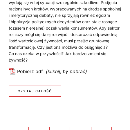
D
wydają się w tej sytuacji szczególnie szkodliwe. Podjęciu
r
W
U
racjonalnych kroków, wypracowanych na drodze spokojnej
z
A
N
W
i merytorycznej debaty, nie sprzyjają również egoizm
e
R
i hipokryzja politycznych decydentów oraz stale rosnące
O
w
I
(czasem nierealne) oczekiwania konsumentów. Aby sektor
S
a
rolniczy mógł się dalej rozwijać i dostarczać odpowiednią
Ś
E
r
ilość wartościowej żywności, musi przejść gruntowną
T
C
L
t
transformację. Czy jest ona możliwa do osiągnięcia?
W
Co nas czeka w przyszłości? Jak bardzo zmieni się
o
I
K
żywność?
ś
E
I
c
Pobierz pdf
M
:
i
E
D
o
R
G
l
w
:
CZYTAJ CAŁOŚĆ
O
a
a
O
D
c
n
L
P
z
i
L
N
e
a
R
A
g
Y
Z