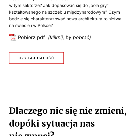
o
N
d
w tym sektorze? Jak dopasować się do „pola gry”
C
a
kształtowanego na szczeblu międzynarodowym? Czym
I
p
będzie się charakteryzować nowa architektura rolnictwa
r
J
E
r
na świecie i w Polsce?
s
Ą
o
t
S
Pobierz pdf
d
:
w
R
U
u
R
e
O
k
o
m
R
:
CZYTAJ CAŁOŚĆ
c
l
r
L
O
R
j
n
o
N
i
i
W
l
O
ż
c
Ą
n
C
L
y
t
y
A
w
w
Ó
N
m
Dlaczego nic się nie zmieni,
n
o
W
I
o
–
P
dopóki sytuacja nas
D
ś
w
C
R
c
O
T