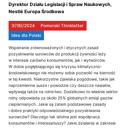
p
O
Dyrektor Działu Legislacji i Spraw Naukowych,
r
Nestlé Europa Środkowa
L
z
N
y
3(18)/2024
Pomorski Thinkletter
s
I
Idee dla Polski
z
C
ł
Wspieranie zrównoważonych i etycznych zasad
o
pozyskiwania surowców do produkcji żywności leży
T
ś
w interesie zarówno konsumentów, jak i wytwórców.
W
W dobie pogłębiającego się kryzysu klimatyczno-
c
środowiskowego nie możemy sobie pozwolić na bierność
i
A
w tej kwestii. Niekorzystne zjawiska pogodowe, takie jak
,
P
naprzemienne susze i powodzie czy deszcze nawalne,
c
wpływają także na rolnictwo. Dodatkowo to właśnie sektor
z
R
rolny odpowiada za około 25% globalnych emisji gazów
y
cieplarnianych. Jakie są zatem podstawowe zasady
Z
l
i dobre praktyki odpowiedzialnego pozyskiwania
Y
i
surowców? Dlaczego tak istotna jest współpraca
konsumentów i interesariuszy? Jakie działania w zakresie
m
S