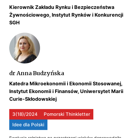
P
w
Kierownik Zakładu Rynku i Bezpieczeństwa
a
I
Żywnościowego, Instytut Rynków i Konkurencji
ż
SGH
E
y
w
C
n
Z
o
ś
E
c
Ń
i
dr Anna Budzyńska
o
S
Katedra Mikroekonomii i Ekonomii Stosowanej,
w
T
Instytut Ekonomii i Finansów, Uniwersytet Marii
e
Curie-Skłodowskiej
W
g
o
A
3(18)/2024
Pomorski Thinkletter
Ż
Idee dla Polski
Y
Ewolucja rolnictwa na przestrzeni wieków doprowadziła