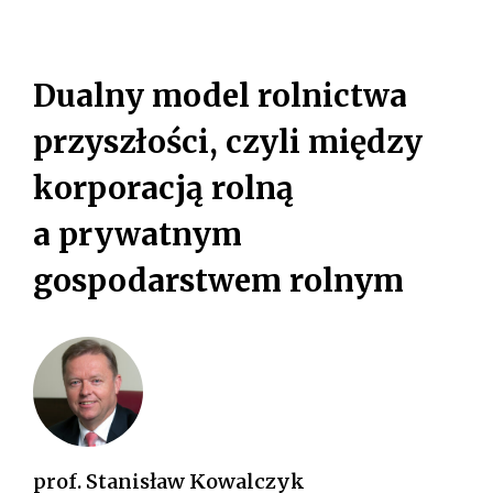
y
W
m
i
E
Dualny model rolnictwa
a
W
r
przyszłości, czyli między
y
Y
b
korporacją rolną
M
e
I
a prywatnym
z
p
A
gospodarstwem rolnym
i
R
e
c
Y
z
B
e
ń
E
s
Z
t
prof. Stanisław Kowalczyk