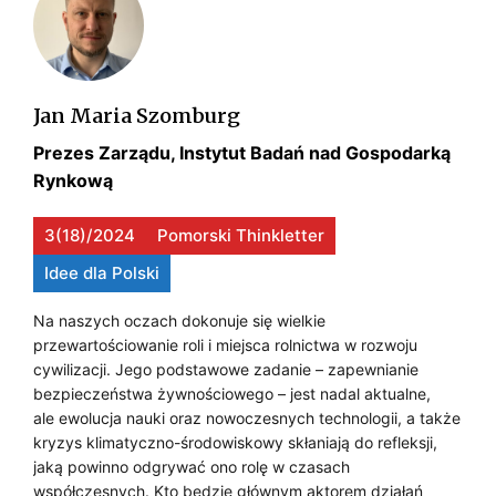
y
n
M
O
s
ą
I
k
N
a
i
Ę
E
Jan Maria Szomburg
w
p
D
a
P
Prezes Zarządu, Instytut Badań nad Gospodarką
r
n
Z
Rynkową
y
O
i
w
Y
Z
e
3(18)/2024
a
Pomorski Thinkletter
K
s
t
Y
Idee dla Polski
u
n
O
S
r
y
Na naszych oczach dokonuje się wielkie
R
o
przewartościowanie roli i miejsca rolnictwa w rozwoju
m
K
w
cywilizacji. Jego podstawowe zadanie – zapewnianie
g
P
I
bezpieczeństwa żywnościowego – jest nadal aktualne,
c
o
O
ale ewolucja nauki oraz nowoczesnych technologii, a także
ó
W
s
kryzys klimatyczno-środowiskowy skłaniają do refleksji,
w
R
p
A
jaką powinno odgrywać ono rolę w czasach
d
o
współczesnych. Kto będzie głównym aktorem działań
A