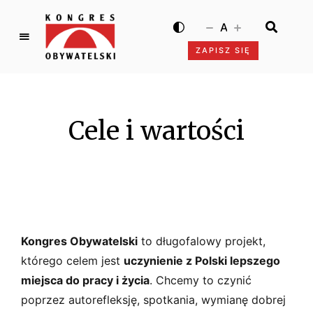
A
ZAPISZ SIĘ
K
o
n
g
Cele i wartości
r
e
s
O
b
y
w
Kongres Obywatelski
to długofalowy projekt,
a
którego celem jest
uczynienie z Polski lepszego
t
miejsca do pracy i życia
. Chcemy to czynić
e
l
poprzez autorefleksję, spotkania, wymianę dobrej