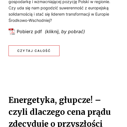
gospodarkę i wzmacniającej pozycję Polski w regionie.
e
S
Czy uda się nam pogodzić suwerenność z europejską
z
solidarnością i stać się liderem transformacji w Europie
C
y
Środkowo-Wschodniej?
g
A
n
Pobierz pdf
:
P
u
P
j
R
o
:
CZYTAJ CAŁOŚĆ
ą
t
A
c
P
r
z
C
z
O
Y
e
t
T
b
N
r
u
R
a
I
Energetyka, głupcze! –
j
n
Z
e
E
s
czyli dlaczego cena prądu
m
E
f
y
zdecyduje o przyszłości
B
o
p
R