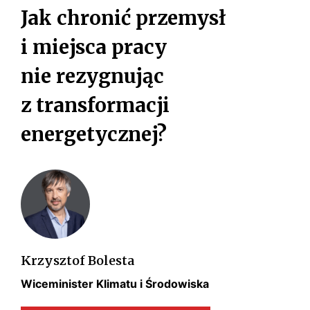
s
Jak chronić przemysł
k
i
i miejsca pracy
nie rezygnując
z transformacji
energetycznej?
Krzysztof Bolesta
Wiceminister Klimatu i Środowiska