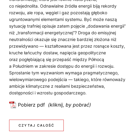
c
co niejednolita. Odnawialne źródła energii biją rekordy
y
E
rozwoju, ale ropa, węgiel i gaz pozostają głęboko
d
ugruntowanymi elementami systemu. Być może naszą
G
u
sytuację trafniej opisuje zatem pojęcie „dodawania energii”
O
j
niż „transformacji energetycznej”? Droga do emisyjnej
e
neutralności okazuje się znacznie bardziej złożona niż
C
przewidywano — kształtowana jest przez rosnące koszty,
o
E
kruche łańcuchy dostaw, napięcia geopolityczne
oraz pogłębiającą się przepaść między Północą
p
N
a Południem w zakresie dostępu do energii i rozwoju.
r
Sprostanie tym wyzwaniom wymaga pragmatycznego,
A
z
wielowymiarowego podejścia — takiego, które równoważy
y
P
ambicje klimatyczne z realiami bezpieczeństwa,
s
dostępności i wzrostu gospodarczego.
R
z
Pobierz pdf
Ą
ł
:
o
„
D
ś
K
:
CZYTAJ CAŁOŚĆ
U
c
ł