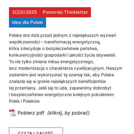
a
R
Z
c
3(22)/2025
Pomorski Thinkletter
A
j
Y
Idee dla Polski
a
N
S
e
Polska stoi dziś przed jednym z największych wyzwań
S
n
współczesności – transformacją energetyczną,
Z
e
która zdecyduje o bezpieczeństwie państwa,
F
Ł
konkurencyjności gospodarki i jakości życia obywateli.
r
O
To nie tylko zmiana miksu energetycznego,
g
O
lecz modernizacja o charakterze cywilizacyjnym. Naszym
e
R
Ś
zadaniem jest wykorzystać tę szansę tak, aby Polska
t
znalazła się w gronie największych beneficjentów
M
y
C
tej przemiany. Jeśli się to uda, zapewnimy dobrobyt
c
A
i bezpieczeństwo energetyczne kolejnym pokoleniom
I
z
Polek i Polaków.
C
E
n
Pobierz pdf
J
a
:
U
–
T
A
R
j
r
:
CZYTAJ CAŁOŚĆ