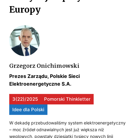
r
U
Europy
r
m
E
a
J
a
g
Z
c
E
m
Y
j
a
M
i
G
t
e
Y
y
N
n
c
P
e
Grzegorz Onichimowski
U
z
r
R
Prezes Zarządu, Polskie Sieci
n
J
g
Elektroenergetyczne S.A.
A
e
e
Ą
j
G
t
3(22)/2025
Pomorski Thinkletter
p
C
y
M
o
Idee dla Polski
c
Z
l
A
z
i
W dekadę przebudowaliśmy system elektroenergetyczny
n
T
– moc źródeł odnawialnych jest już większa niż
t
T
e
węglowych, powstały dziesiątki tysięcy nowych linii