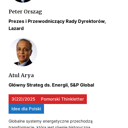
a
E
E
?
c
Peter Orszag
J
!
z
Prezes i Przewodniczący Rady Dyrektorów,
e
–
Lazard
g
C
o
c
Z
e
Y
n
L
a
p
Atul Arya
I
r
Główny Strateg ds. Energii, S&P Global
D
ą
d
L
3(22)/2025
Pomorski Thinkletter
u
A
z
Idee dla Polski
d
C
Globalne systemy energetyczne przechodzą
e
Z
transformację, która jest równie historyczna,