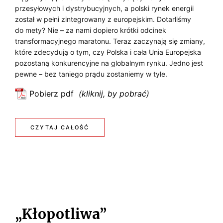
y
Y
j
przesyłowych i dystrybucyjnych, a polski rynek energii
R
k
?
został w pełni zintegrowany z europejskim. Dotarliśmy
C
i
A
do mety? Nie – za nami dopiero krótki odcinek
e
Z
transformacyjnego maratonu. Teraz zaczynają się zmiany,
N
n
które zdecydują o tym, czy Polska i cała Unia Europejska
N
e
pozostaną konkurencyjne na globalnym rynku. Jedno jest
S
E
pewne – bez taniego prądu zostaniemy w tyle.
r
F
g
J
Pobierz pdf
:
e
O
P
E
t
R
n
y
O
:
CZYTAJ CAŁOŚĆ
e
M
c
L
E
r
z
A
g
n
I
N
C
e
e
T
E
t
j
J
y
Y
R
I
„Kłopotliwa”
k
K
G