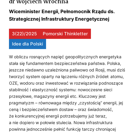
dr Wojciech Wrochna
m
Z
Wiceminister Energii, Pełnomocnik Rządu ds.
i
Strategicznej Infrastruktury Energetycznej
E
e
M
j
3(22)/2025
Pomorski Thinkletter
s
Y
Idee dla Polski
c
S
a
W obliczu rosnących napięć geopolitycznych energetyka
p
stała się fundamentem bezpieczeństwa państwa. Polska,
Ł
r
jeszcze niedawno uzależniona paliwowo od Rosji, musi dziś
I
tworzyć system oparty na łączeniu różnych źródeł: atomu,
a
OZE, wodoru oraz inwestować w rozwiązania podnoszące
c
stabilność i elastyczność systemu: nowoczesne sieci
y
M
przesyłowe, magazyny energii etc. Kluczowy jest
n
pragmatyzm – równowaga między „czystością” energii, jej
i
I
ceną i bezpieczeństwem dostaw – oraz świadomość,
e
że konkurencyjnej energii potrzebujemy już teraz,
E
a nie dopiero w połowie stulecia. Nowa infrastruktura
J
r
powinna jednocześnie pełnić funkcję tarczy chroniącej