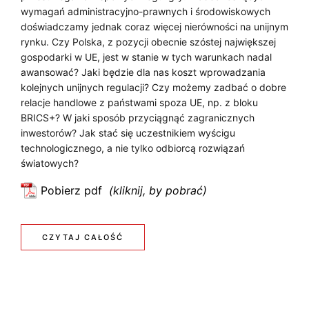
D
e
wymagań administracyjno-prawnych i środowiskowych
j
S
Z
doświadczamy jednak coraz więcej nierówności na unijnym
k
rynku. Czy Polska, z pozycji obecnie szóstej największej
I
Y
o
gospodarki w UE, jest w stanie w tych warunkach nadal
awansować? Jaki będzie dla nas koszt wprowadzania
n
Ę
N
kolejnych unijnych regulacji? Czy możemy zadbać o dobre
k
P
A
relacje handlowe z państwami spoza UE, np. z bloku
u
BRICS+? W jaki sposób przyciągnąć zagranicznych
O
r
R
inwestorów? Jak stać się uczestnikiem wyścigu
e
technologicznego, a nie tylko odbiorcą rozwiązań
Z
O
n
światowych?
Y
D
c
Pobierz pdf
j
:
C
O
i
C
J
W
?
o
:
CZYTAJ CAŁOŚĆ
O
E
C
d
N
J
a
O
O
K
l