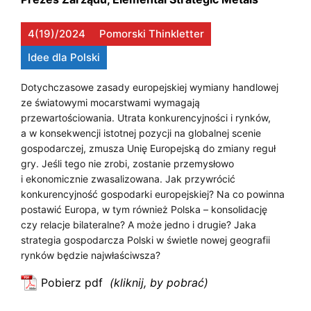
o
P
w
4(19)/2024
Pomorski Thinkletter
e
R
j
Idee dla Polski
Z
p
o
Dotychczasowe zasady europejskiej wymiany handlowej
E
ze światowymi mocarstwami wymagają
t
M
przewartościowania. Utrata konkurencyjności i rynków,
r
a w konsekwencji istotnej pozycji na globalnej scenie
z
Y
gospodarczej, zmusza Unię Europejską do zmiany reguł
e
gry. Jeśli tego nie zrobi, zostanie przemysłowo
S
b
i ekonomicznie zwasalizowana. Jak przywrócić
u
Ł
konkurencyjność gospodarki europejskiej? Na co powinna
j
postawić Europa, w tym również Polska – konsolidację
O
czy relacje bilateralne? A może jedno i drugie? Jaka
e
strategia gospodarcza Polski w świetle nowej geografii
W
P
rynków będzie najwłaściwsza?
o
E
l
Pobierz pdf
:
J
s
P