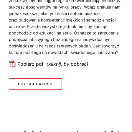
że kształcimy nie najgorzej, co odzwierciedlają chociażby
d
sukcesy absolwentów na rynku pracy. Wciąż brakuje nam
E
jednak większej elastyczności i autonomiczności
a
oraz budowania kompetencji miękkich i samodzielności
T
r
uczniów. Przede wszystkim jednak musimy zacząć
c
A
podchodzić do edukacji na serio. Oznacza to zarzucenie
z
podejścia intuicyjnego bazującego na indywidualnym
S
y
doświadczeniu na rzecz rzetelnych badań. Jak stworzyć
c
O
kulturę opartego na dowodach, świadomego nauczania?
h
W
Pobierz pdf
–
:
j
A
E
a
d
Ń
:
CZYTAJ CAŁOŚĆ
k
u
G
E
s
k
i
a
O
D
ę
c
S
U
p
j
o
a
P
K