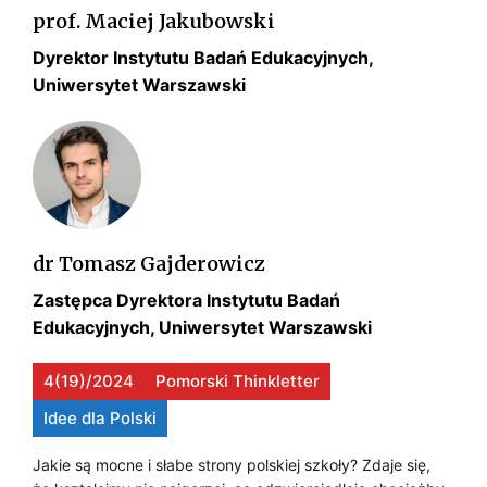
G
prof. Maciej Jakubowski
c
S
h
L
Dyrektor Instytutu Badań Edukacyjnych,
K
p
Uniwersytet Warszawski
O
r
A
B
z
?
e
A
t
L
a
s
N
dr Tomasz Gajderowicz
o
Y
w
Zastępca Dyrektora Instytutu Badań
a
Edukacyjnych, Uniwersytet Warszawski
C
ń
H
g
4(19)/2024
Pomorski Thinkletter
o
P
Idee dla Polski
s
R
p
Jakie są mocne i słabe strony polskiej szkoły? Zdaje się,
Z
o