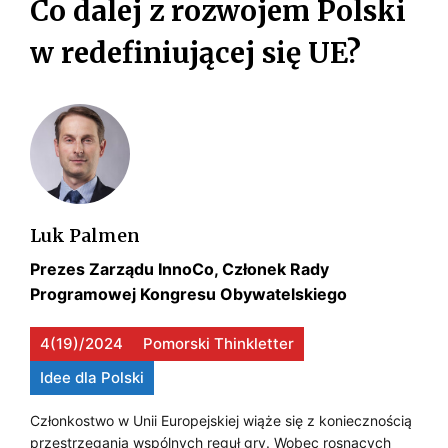
z
Co dalej z rozwojem Polski
–
O
A
y
p
w redefiniującej się UE?
c
D
o
C
j
l
A
J
o
e
R
n
A
m
o
i
C
–
w
ę
Z
P
a
d
ć
z
Y
Luk Palmen
O
?
y
Prezes Zarządu InnoCo, Członek Rady
C
L
n
Programowej Kongresu Obywatelskiego
a
H
E
r
–
M
4(19)/2024
Pomorski Thinkletter
o
J
Idee dla Polski
I
d
o
A
Ę
Członkostwo w Unii Europejskiej wiąże się z koniecznością
w
przestrzegania wspólnych reguł gry. Wobec rosnących
K