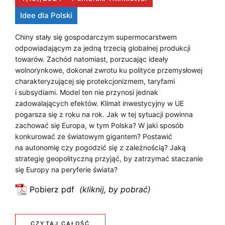
w
J
Idee dla Polski
E
r
Chiny stały się gospodarczym supermocarstwem
e
odpowiadającym za jedną trzecią globalnej produkcji
M
d
towarów. Zachód natomiast, porzucając ideały
P
wolnorynkowe, dokonał zwrotu ku polityce przemysłowej
e
charakteryzującej się protekcjonizmem, taryfami
f
O
i subsydiami. Model ten nie przynosi jednak
i
L
zadowalających efektów. Klimat inwestycyjny w UE
n
pogarsza się z roku na rok. Jak w tej sytuacji powinna
i
S
zachować się Europa, w tym Polska? W jaki sposób
u
konkurować ze światowym gigantem? Postawić
K
j
na autonomię czy pogodzić się z zależnością? Jaką
I
ą
strategię geopolityczną przyjąć, by zatrzymać staczanie
się Europy na peryferie świata?
c
W
e
Pobierz pdf
:
j
N
s
R
o
i
:
CZYTAJ CAŁOŚĆ