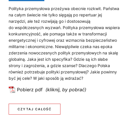
Polityka przemysłowa przeżywa obecnie rozkwit. Państwa
na całym świecie nie tylko sięgają po repertuar jej
narzędzi, ale też rozwijają go i dostosowują
do współczesnych wyzwań. Polityka przemysłowa wspiera
konkurencyjność, ale pomaga także w transformacji
energetycznej i cyfrowej oraz wzmacnia bezpieczeństwo
militarne i ekonomiczne. Niewątpliwie czeka nas epoka
zderzenia nowoczesnych polityk przemysłowych na skalę
globalną. Jaka jest ich specyfika? Gdzie są ich słabe
strony i zagrożenia, a gdzie szanse? Dlaczego Polska
również potrzebuje polityki przemysłowej? Jakie powinny
być jej cele? W jaki sposób ją wdrażać?
Pobierz pdf
:
J
a
:
CZYTAJ CAŁOŚĆ
k
J
i
e