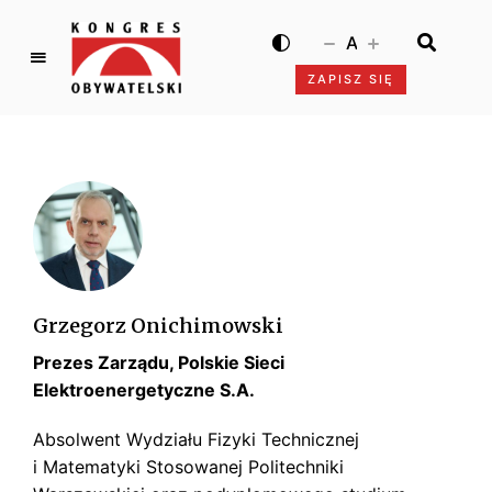
A
ZAPISZ SIĘ
K
o
n
g
r
e
s
O
b
Grzegorz Onichimowski
y
Prezes Zarządu, Polskie Sieci
w
a
Elektroenergetyczne S.A.
t
Absolwent Wydziału Fizyki Technicznej
e
i Matematyki Stosowanej Politechniki
l