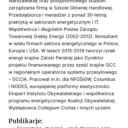
Warszawskiej oraz podyplomowego studium
s
k
zarządzania firmą w Szkole Głównej Handlowej.
i
Przedsiębiorca i menadżer z ponad 30-letnią
praktyką w sektorach energetycznym i IT.
Współtwórca i długoletni Prezes Zarządu
Towarowej Giełdy Energii (2002-2012). Konsultant
w wielu firmach sektora energetycznego w Polsce,
Europie i USA. W latach 2015-2019 tworzył rynek
energii krajów Zatoki Perskiej jako Dyrektor
projektu finansowanego przez sześć krajów GCC
w regionalnym operatorze systemu przesyłowego
– GCCIA. Pracował m.in. dla NFOŚiGW, Columbus
i NODES, europejskiej platformy elastyczności.
Ekspert Instytutu Obywatelskiego i współtwórca
programu energetycznego Koalicji Obywatelskiej.
Wykładowca Collegium Civitas i innych uczelni.
Publikacje: