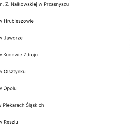
im. Z. Nałkowskiej w Przasnyszu
 w Hrubieszowie
 w Jaworze
 w Kudowie Zdroju
 w Olsztynku
 w Opolu
w Piekarach Śląskich
 w Reszlu