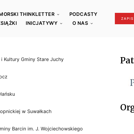
MORSKI THINKLETTER
PODCASTY
ZAPIS
KSIĄŻKI
INICJATYWY
O NAS
Pa
i i Kultury Gminy Stare Juchy
hocz
 Hańsku
Org
onopnickiej w Suwałkach
 Gminy Barcin im. J. Wojciechowskiego