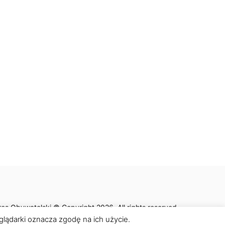
es Obywatelski © Copyright 2026. All rights reserved.
eglądarki oznacza zgodę na ich użycie.