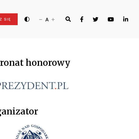
A
Z SIĘ
tronat honorowy
anizator