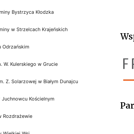
 Gminy Bystrzyca Kłodzka
Gminy w Strzelcach Krajeńskich
Ws
iu Odrzańskim
m. W. Kulerskiego w Grucie
im. Z. Solarzowej w Białym Dunajcu
 w Juchnowcu Kościelnym
Par
 w Rozdrażewie
 Wielkiej Wsi