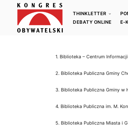
THINKLETTER
PO
DEBATY ONLINE
E-
K
o
n
1. Biblioteka – Centrum Informacj
g
r
2. Biblioteka Publiczna Gminy C
e
s
3. Biblioteka Publiczna Gminy w
O
b
y
4. Biblioteka Publiczna im. M. K
w
a
5. Biblioteka Publiczna Miasta i