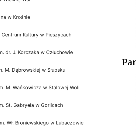
zna w Krośnie
 – Centrum Kultury w Pieszycach
im. dr. J. Korczaka w Człuchowie
Par
 im. M. Dąbrowskiej w Słupsku
 im. M. Wańkowicza w Stalowej Woli
im. St. Gabryela w Gorlicach
 im. Wł. Broniewskiego w Lubaczowie