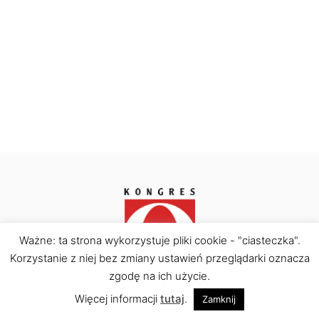
s
k
i
Ważne: ta strona wykorzystuje pliki cookie - "ciasteczka".
Kongres Obywatelski © Copyright 2026. All rights
Korzystanie z niej bez zmiany ustawień przeglądarki oznacza
reserved.
zgodę na ich użycie.
Więcej informacji
tutaj
.
Zamknij