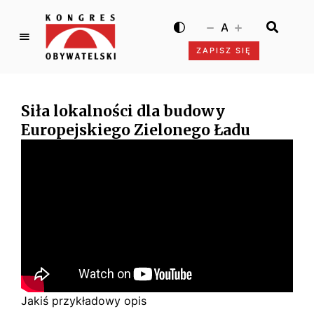
A
ZAPISZ SIĘ
K
o
n
Siła lokalności dla budowy
g
Europejskiego Zielonego Ładu
r
e
s
O
b
y
w
a
t
e
l
Jakiś przykładowy opis