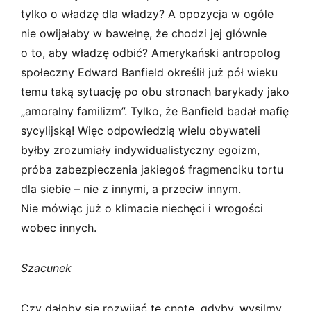
tylko o władzę dla władzy? A opozycja w ogóle
nie owijałaby w bawełnę, że chodzi jej głównie
o to, aby władzę odbić? Amerykański antropolog
społeczny Edward Banfield określił już pół wieku
temu taką sytuację po obu stronach barykady jako
„amoralny familizm”. Tylko, że Banfield badał mafię
sycylijską! Więc odpowiedzią wielu obywateli
byłby zrozumiały indywidualistyczny egoizm,
próba zabezpieczenia jakiegoś fragmenciku tortu
dla siebie – nie z innymi, a przeciw innym.
Nie mówiąc już o klimacie niechęci i wrogości
wobec innych.
Szacunek
Czy dałoby się rozwijać tę cnotę, gdyby, wysilmy