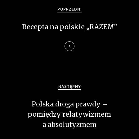
a
POPRZEDNI
w
Recepta na polskie „RAZEM”
i
g
a
c
j
NASTĘPNY
a
Polska droga prawdy –
w
pomiędzy relatywizmem
p
a absolutyzmem
i