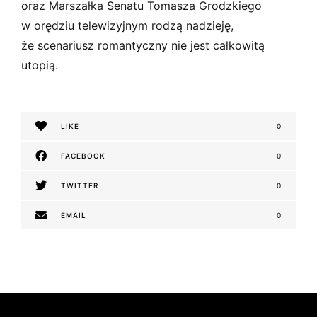
oraz Marszałka Senatu Tomasza Grodzkiego
w orędziu telewizyjnym rodzą nadzieję,
że scenariusz romantyczny nie jest całkowitą
utopią.
LIKE
0
FACEBOOK
0
TWITTER
0
EMAIL
0
N