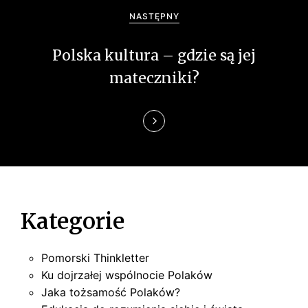
a
NASTĘPNY
w
Polska kultura – gdzie są jej
p
mateczniki?
i
s
u
Kategorie
Pomorski Thinkletter
Ku dojrzałej wspólnocie Polaków
Jaka tożsamość Polaków?