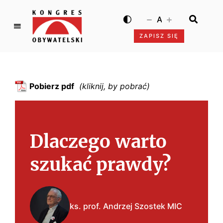
A
ZAPISZ SIĘ
K
o
n
g
Pobierz pdf
r
e
s
O
Dlaczego warto
b
y
szukać prawdy?
w
a
t
e
ks. prof. Andrzej Szostek MIC
l