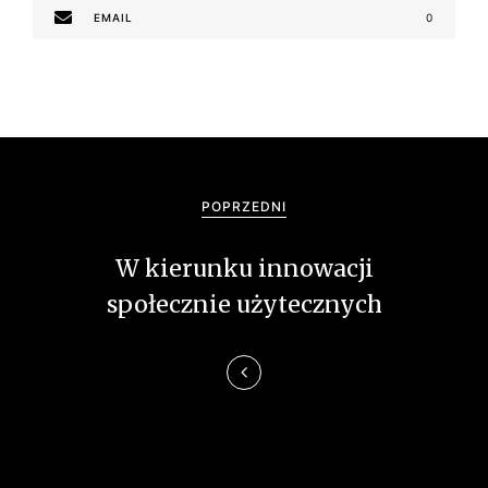
EMAIL
0
N
a
POPRZEDNI
w
W kierunku innowacji
i
społecznie użytecznych
g
a
c
j