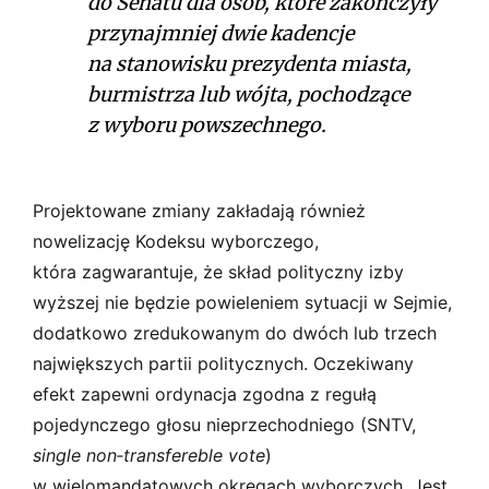
do Senatu dla osób, które zakończyły
przynajmniej dwie kadencje
na stanowisku prezydenta miasta,
burmistrza lub wójta, pochodzące
z wyboru powszechnego.
Projektowane zmiany zakładają również
nowelizację Kodeksu wyborczego,
która zagwarantuje, że skład polityczny izby
wyższej nie będzie powieleniem sytuacji w Sejmie,
dodatkowo zredukowanym do dwóch lub trzech
największych partii politycznych. Oczekiwany
efekt zapewni ordynacja zgodna z regułą
pojedynczego głosu nieprzechodniego (SNTV,
single non­‑transfereble vote
)
w wielomandatowych okręgach wyborczych. Jest