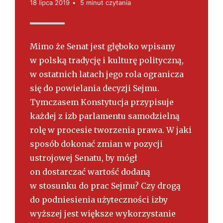
s
18 lipca 2019
5 minut czytania
k
i
Mimo że Senat jest głęboko wpisany
w polską tradycję i kulturę polityczną,
w ostatnich latach jego rola ogranicza
się do powielania decyzji Sejmu.
Tymczasem Konstytucja przypisuje
każdej z izb parlamentu samodzielną
rolę w procesie tworzenia prawa. W jaki
sposób dokonać zmian w pozycji
ustrojowej Senatu, by mógł
on dostarczać wartość dodaną
w stosunku do prac Sejmu? Czy drogą
do podniesienia użyteczności izby
wyższej jest większe wykorzystanie