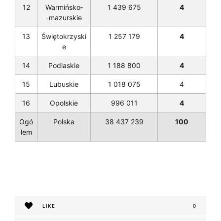
12
Warmińsko­
1 439 675
4
‑mazurskie
13
Świętokrzyski
1 257 179
4
e
14
Podlaskie
1 188 800
4
15
Lubuskie
1 018 075
4
16
Opolskie
996 011
4
Ogó
Polska
38 437 239
100
łem
LIKE
0