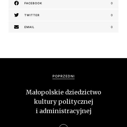
FACEBOOK
0
TWITTER
0
EMAIL
0
N
a
POPRZEDNI
w
Małopolskie dziedzictwo
i
kultury politycznej
g
i administracyjnej
a