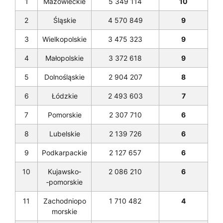
1
Mazowieckie
5 349 114
10
2
Śląskie
4 570 849
9
3
Wielkopolskie
3 475 323
9
4
Małopolskie
3 372 618
9
5
Dolnośląskie
2 904 207
8
6
Łódzkie
2 493 603
7
7
Pomorskie
2 307 710
6
8
Lubelskie
2 139 726
6
9
Podkarpackie
2 127 657
6
10
Kujawsko­
2 086 210
6
‑pomorskie
11
Zachodniopo
1 710 482
4
morskie