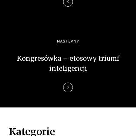
c
j
a
w
NASTĘPNY
p
Kongresówka – etosowy triumf
i
inteligencji
s
u
Kategorie