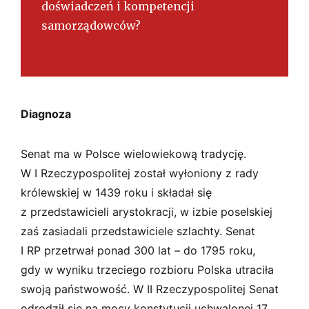
doświadczeń i kompetencji
samorządowców?
Diagnoza
Senat ma w Polsce wielowiekową tradycję.
W I Rzeczypospolitej został wyłoniony z rady
królewskiej w 1439 roku i składał się
z przedstawicieli arystokracji, w izbie poselskiej
zaś zasiadali przedstawiciele szlachty. Senat
I RP przetrwał ponad 300 lat – do 1795 roku,
gdy w wyniku trzeciego rozbioru Polska utraciła
swoją państwowość. W II Rzeczypospolitej Senat
odrodził się na mocy konstytucji uchwalonej 17