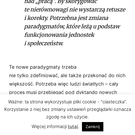
nad „pracą”. By skorygować
te nierównowagi nie wystarczą retusze
i korekty. Potrzebna jest zmiana
paradygmatów, które leżą u podstaw
funkcjonowania jednostek
i społeczeństw.
Te nowe paradygmaty trzeba
nie tylko zdefiniować, ale także przekonać do nich
większość. Potrzeba więc ludzi światłych – cały
proces musi przebiegać pod dyktando nowych
liderów. Ludzi wewnętrznie zintegrowanych,
Ważne: ta strona wykorzystuje pliki cookie - "ciasteczka".
patrzących na świat w sposób dogłębny
Korzystanie z niej bez zmiany ustawień przeglądarki oznacza
zgodę na ich użycie.
i całościowy. Ludzi, którzy nie mają potrzeby
dominowania nad innymi. Ludzi stawiających
Więcej informacji
tutaj
.
Zamknij
na współpracę, a nie nieustanną rywalizację.