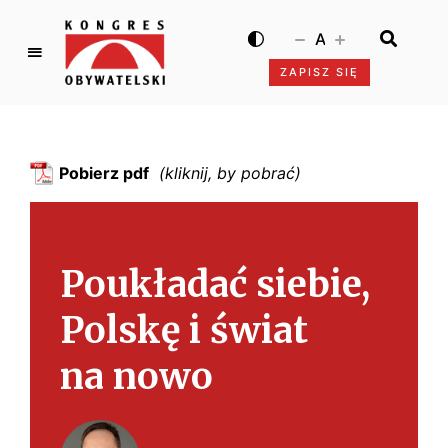
A
ZAPISZ SIĘ
K
o
n
g
Pobierz pdf
r
e
s
O
Poukładać siebie,
b
y
Polskę i świat
w
a
na nowo
t
e
l