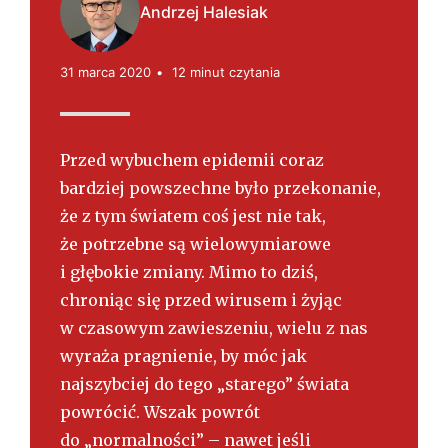
s
Andrzej Halesiak
k
i
31 marca 2020
12 minut czytania
Przed wybuchem epidemii coraz
bardziej powszechne było przekonanie,
że z tym światem coś jest nie tak,
że potrzebne są wielowymiarowe
i głębokie zmiany. Mimo to dziś,
chroniąc się przed wirusem i żyjąc
w czasowym zawieszeniu, wielu z nas
wyraża pragnienie, by móc jak
najszybciej do tego „starego” świata
powrócić. Wszak powrót
do „normalności” – nawet jeśli