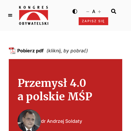
A
ZAPISZ SIĘ
K
o
n
g
Pobierz pdf
r
e
s
O
Przemysł 4.0
b
y
a polskie MŚP
w
a
t
e
dr Andrzej Soldaty
l