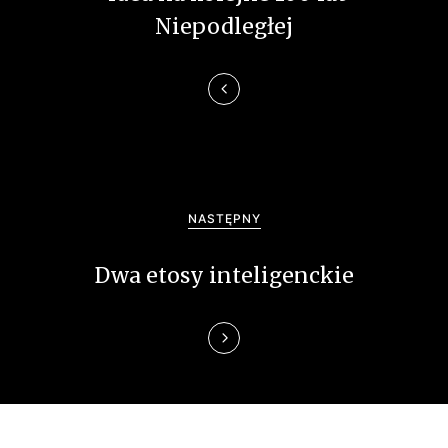
g
Niepodległej
a
c
j
a
w
NASTĘPNY
p
Dwa etosy inteligenckie
i
s
u