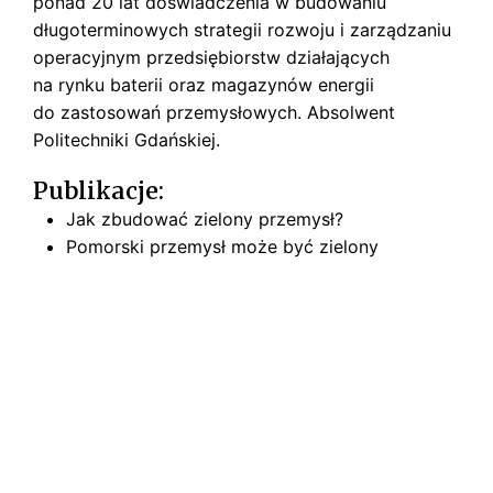
ponad 20 lat doświadczenia w budowaniu
s
k
długoterminowych strategii rozwoju i zarządzaniu
i
operacyjnym przedsiębiorstw działających
na rynku baterii oraz magazynów energii
do zastosowań przemysłowych. Absolwent
Politechniki Gdańskiej.
Publikacje:
Jak zbudować zielony przemysł?
Pomorski przemysł może być zielony