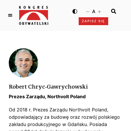
A
ZAPISZ SIĘ
K
o
n
g
r
e
s
O
b
Robert Chryc­‑Gawrychowski
y
Prezes Zarządu, Northvolt Poland
w
a
Od 2018 r. Prezes Zarządu Northvolt Poland,
t
odpowiadający za budowę oraz rozwój polskiego
e
zakładu produkcyjnego w Gdańsku. Posiada
l