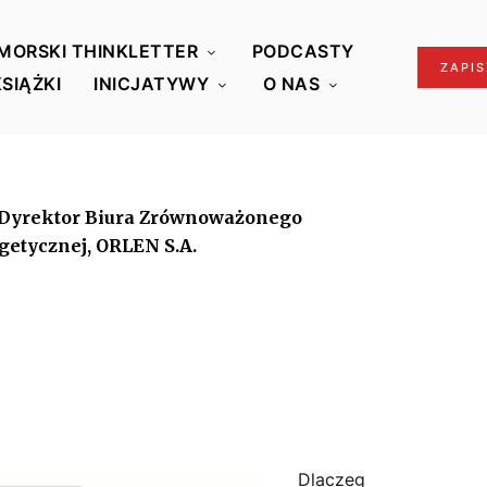
MORSKI THINKLETTER
PODCASTY
ZAPIS
KSIĄŻKI
INICJATYWY
O NAS
 Dyrektor Biura Zrównoważonego
getycznej, ORLEN S.A.
Dlaczeg