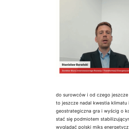
t
e
ls
k
i
do surowców i od czego jeszcze
to jeszcze nadal kwestia klimatu 
geostrategiczna gra i wyścig o 
stać się podmiotem stabilizujący
wyglądać polski miks energetyczn