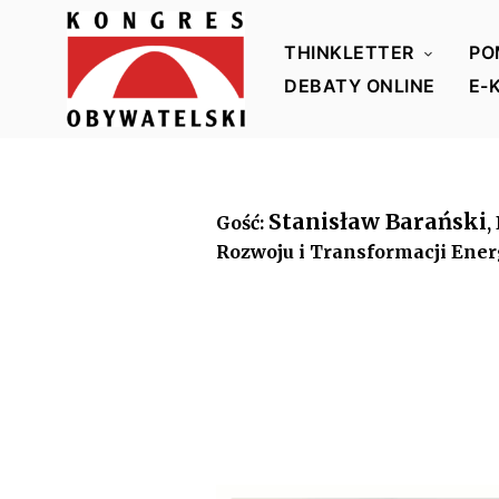
THINKLETTER
PO
DEBATY ONLINE
E-
K
o
n
Stanisław Barański
Gość:
,
g
Rozwoju i Transformacji Ener
r
e
s
O
b
y
w
a