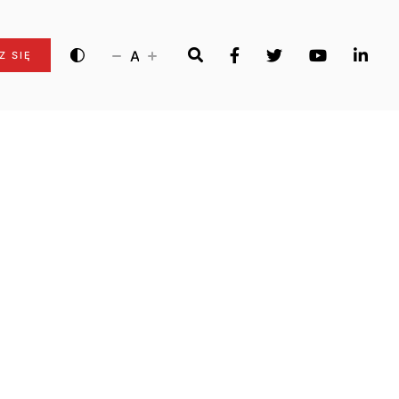
A
Z SIĘ