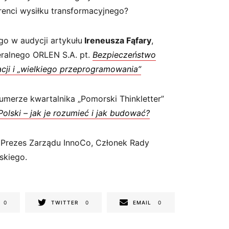
renci wysiłku transformacyjnego?
o w audycji artykułu
Ireneusza Fąfary
,
eralnego ORLEN S.A. pt.
Bezpieczeństwo
cji i „wielkiego przeprogramowania”
umerze kwartalnika „Pomorski Thinkletter”
olski – jak je rozumieć i jak budować?
, Prezes Zarządu InnoCo, Członek Rady
skiego.
0
TWITTER
0
EMAIL
0