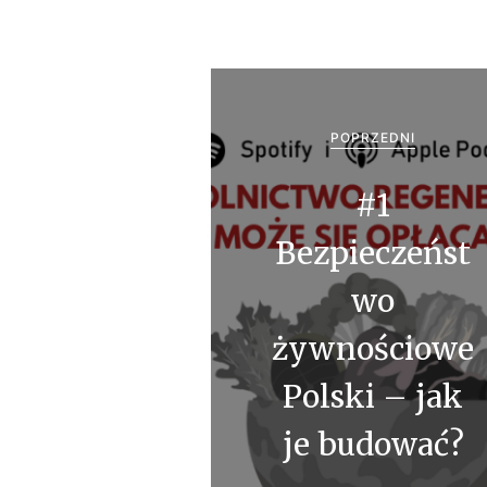
N
a
POPRZEDNI
w
#1
i
Bezpieczeńst
g
wo
a
żywnościowe
c
Polski – jak
j
a
je budować?