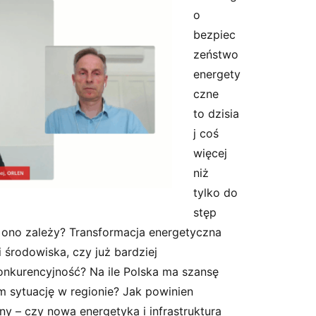
o
bezpiec
zeństwo
energety
czne
to dzisia
j coś
więcej
niż
tylko do
stęp
 ono zależy? Transformacja energetyczna
i środowiska, czy już bardziej
konkurencyjność? Na ile Polska ma szansę
m sytuację w regionie? Jak powinien
y – czy nowa energetyka i infrastruktura