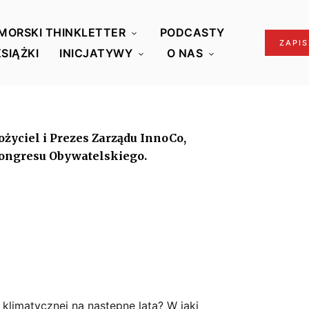
MORSKI THINKLETTER
PODCASTY
ZAPIS
KSIĄŻKI
INICJATYWY
O NAS
ożyciel i Prezes Zarządu InnoCo,
ongresu Obywatelskiego.
i klimatycznej na następne lata? W jaki