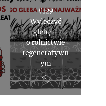
#129
Wyleczyć
glebę –
o rolnictwie
regeneratywn
ym