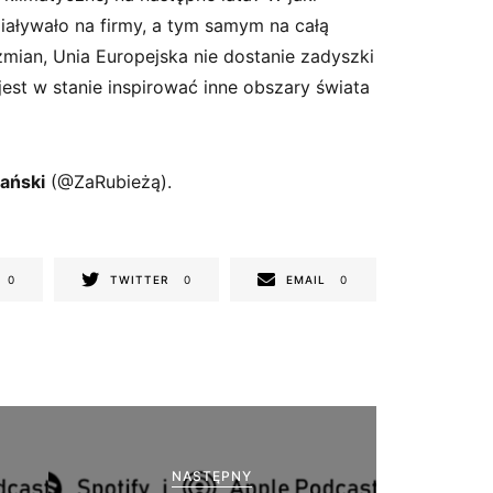
aływało na firmy, a tym samym na całą
ian, Unia Europejska nie dostanie zadyszki
est w stanie inspirować inne obszary świata
ański
(@
ZaRubieżą
).
0
TWITTER
0
EMAIL
0
NASTĘPNY