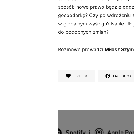
t
sposób nowe prawo będzie oddzi
e
gospodarkę? Czy po wdrożeniu zm
ls
w globalnym wyścigu? Na ile UE j
k
do podobnych zmian?
i
Rozmowę prowadzi
Miłosz Szym
LIKE
0
FACEBOOK
N
a