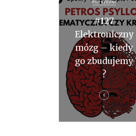
POPRZEDNI
w
i
#127
g
Elektroniczny
a
mózg – kiedy
c
go zbudujemy
j
?
a
w
p
i
s