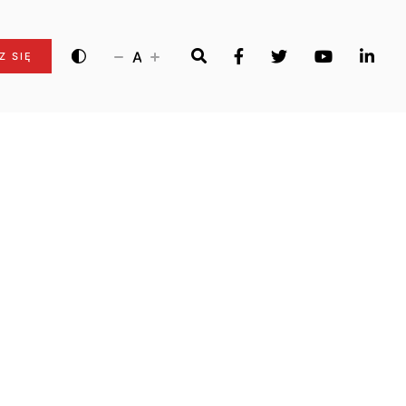
A
Z SIĘ