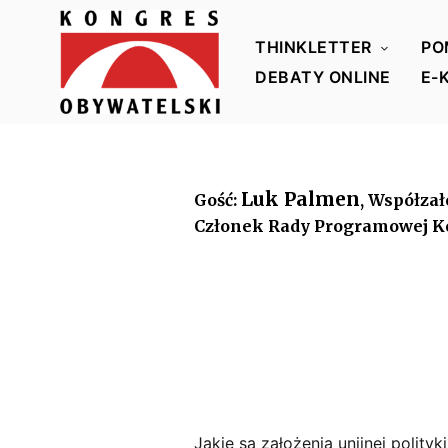
THINKLETTER
PO
DEBATY ONLINE
E-
K
o
n
Luk Palmen
Gość:
, Współzał
g
Członek Rady Programowej K
r
e
s
O
b
y
w
a
Jakie są założenia unijnej polityk