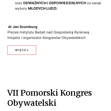
oraz
ODWAŻNYCH i ODPOWIEDZIALNYCH
za swoje
K
wybory
MŁODYCH LUDZI
.
I
K
dr Jan Szomburg
Prezes Instytutu Badań nad Gospodarką Rynkową
O
Inicjator i organizator Kongresów Obywatelskich
N
:
WIĘCEJ
G
5
R
I
E
D
S
E
O
VII Pomorski Kongres
I
B
Obywatelski
V
Y