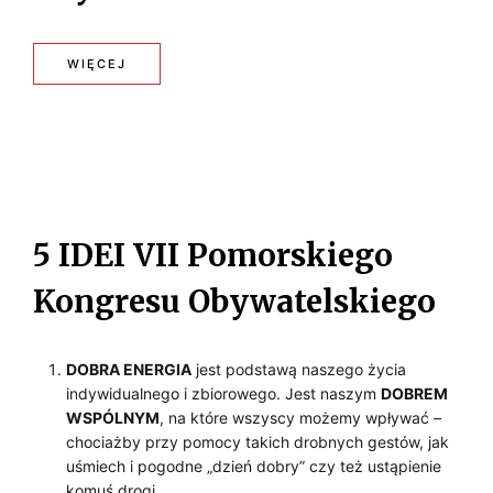
s
k
i
:
WIĘCEJ
W
I
D
E
5 IDEI VII Pomorskiego
O
Kongresu Obywatelskiego
P
R
DOBRA ENERGIA
jest podstawą naszego życia
O
indywidualnego i zbiorowego. Jest naszym
DOBREM
WSPÓLNYM
, na które wszyscy możemy wpływać –
M
chociażby przy pomocy takich drobnych gestów, jak
U
uśmiech i pogodne „dzień dobry” czy też ustąpienie
komuś drogi.