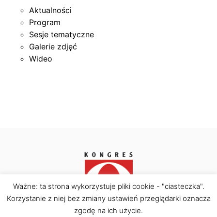
I
W
Aktualności
I
Program
A
Sesje tematyczne
P
T
Galerie zdjęć
O
E
Wideo
M
L
O
S
R
K
S
I
K
I
E
Ważne: ta strona wykorzystuje pliki cookie - "ciasteczka".
G
Korzystanie z niej bez zmiany ustawień przeglądarki oznacza
Kongres Obywatelski © Copyright 2026. All rights
reserved.
zgodę na ich użycie.
O