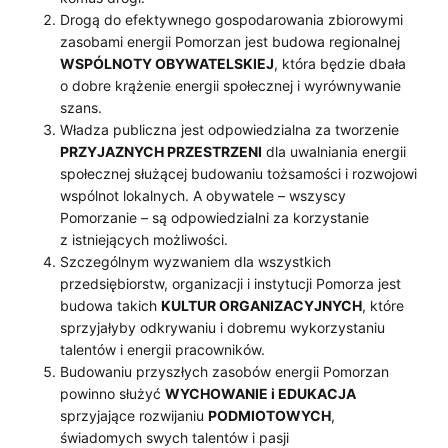
J
Drogą do efektywnego gospodarowania zbiorowymi
zasobami energii Pomorzan jest budowa regionalnej
Ą
WSPÓLNOTY OBYWATELSKIEJ
, która będzie dbała
C
o dobre krążenie energii społecznej i wyrównywanie
szans.
E
Władza publiczna jest odpowiedzialna za tworzenie
V
PRZYJAZNYCH PRZESTRZENI
dla uwalniania energii
społecznej służącej budowaniu tożsamości i rozwojowi
I
wspólnot lokalnych. A obywatele – wszyscy
Pomorzanie – są odpowiedzialni za korzystanie
I
z istniejących możliwości.
P
Szczególnym wyzwaniem dla wszystkich
przedsiębiorstw, organizacji i instytucji Pomorza jest
O
budowa takich
KULTUR ORGANIZACYJNYCH
, które
sprzyjałyby odkrywaniu i dobremu wykorzystaniu
M
talentów i energii pracowników.
O
Budowaniu przyszłych zasobów energii Pomorzan
powinno służyć
WYCHOWANIE i EDUKACJA
R
sprzyjające rozwijaniu
PODMIOTOWYCH
,
świadomych swych talentów i pasji
S