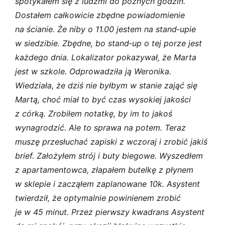
spotykałem się z ludźmi do późnych godzin.
Dostałem całkowicie zbędne powiadomienie
na ścianie. Że niby o 11.00 jestem na stand‑upie
w siedzibie. Zbędne, bo stand‑up o tej porze jest
każdego dnia.
Lokalizator pokazywał, że Marta
jest w szkole. Odprowadziła ją Weronika.
Wiedziała, że dziś nie byłbym w stanie zająć się
Martą, choć miał to być czas wysokiej jakości
z córką. Zrobiłem notatkę, by im to jakoś
wynagrodzić. Ale to sprawa na potem.
Teraz
muszę przesłuchać zapiski z wczoraj i zrobić jakiś
brief. Założyłem strój i buty biegowe. Wyszedłem
z apartamentowca, złapałem butelkę z płynem
w sklepie i zacząłem zaplanowane 10k. Asystent
twierdził, że optymalnie powinienem zrobić
je w 45 minut. Przez pierwszy kwadrans Asystent