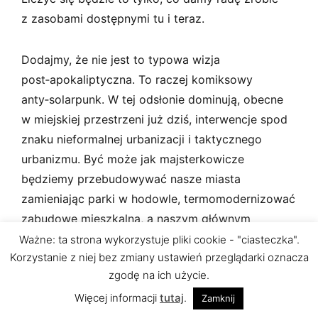
z zasobami dostępnymi tu i teraz.
Dodajmy, że nie jest to typowa wizja
post‑apokaliptyczna. To raczej komiksowy
anty‑solarpunk. W tej odsłonie dominują, obecne
w miejskiej przestrzeni już dziś, interwencje spod
znaku nieformalnej urbanizacji i taktycznego
urbanizmu. Być może jak majsterkowicze
będziemy przebudowywać nasze miasta
zamieniając parki w hodowle, termomodernizować
zabudowę mieszkalną, a naszym głównym
zmartwieniem będą kanalizacja i zaopatrzenie
Ważne: ta strona wykorzystuje pliki cookie - "ciasteczka".
Korzystanie z niej bez zmiany ustawień przeglądarki oznacza
w wodę. Być może trzeba będzie odkurzyć
zgodę na ich użycie.
doświadczenia z Porto Alegre i innych
południowoamerykańskich miast, wziąć budżety
Więcej informacji
tutaj
.
Zamknij
obywatelskie na poważnie i nauczyć się oddolnie