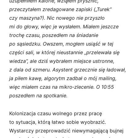
uzupełniłem kalorie, wziąłem prysznic,
przeczytałem zredagowane zapiski („Turek”
czy maszyna?). Nic nowego nie przyszło
mi do głowy, więc je wysłałem. Miałem jeszcze
trochę czasu, poszedłem na śniadanie
po sąsiedzku. Owszem, mogłem usiąść w tej
części sali, w której nieustannie „przelewała się
wiedza”, ale dziś wybrałem miejsce ustronne,
z dala od szmeru. Asystent grzecznie się ładował,
ja piłem kawę, algorytm zadbał o mój mailing,
więc miałem czas na mikro‑zlecenie. O 10:55
poszedłem na spotkanie.
Kolonizacja czasu wolnego przez pracę
to sytuacja, którą łatwo sobie wyobrazić.
Wystarczy przeprowadzić niewymagającą bujnej