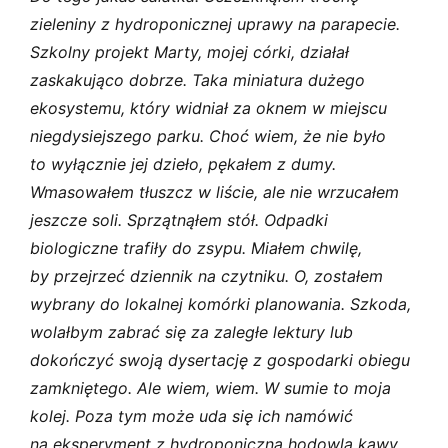
zieleniny z hydroponicznej uprawy na parapecie.
Szkolny projekt Marty, mojej córki, działał
zaskakująco dobrze. Taka miniatura dużego
ekosystemu, który widniał za oknem w miejscu
niegdysiejszego parku. Choć wiem, że nie było
to wyłącznie jej dzieło, pękałem z dumy.
Wmasowałem tłuszcz w liście, ale nie wrzucałem
jeszcze soli. Sprzątnąłem stół. Odpadki
biologiczne trafiły do zsypu.
Miałem chwilę,
by przejrzeć dziennik na czytniku. O, zostałem
wybrany do lokalnej komórki planowania. Szkoda,
wolałbym zabrać się za zaległe lektury lub
dokończyć swoją dysertację z gospodarki obiegu
zamkniętego. Ale wiem, wiem. W sumie to moja
kolej. Poza tym może uda się ich namówić
na eksperyment z hydroponiczną hodowlą kawy.