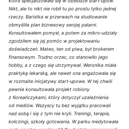
która specjalizowała się w obsłudze start‑upów.
Nikt, ale to nikt nie robił tu po prostu tylko jednej
rzeczy. Baristka w przerwach na studiowanie
obmyśliła plan biznesowy swojej palarni.
Konsultowałem pomysł, a potem za mikro‑udziały
zgodziłem się jej pomóc w projektowaniu
doświadczeń. Mateo, ten od piwa, był brokerem
finansowym. Trudno orzec, co stanowiło jego
hobby, a z czego się utrzymywał. Weronika miała
praktykę lekarską, ale nawet ona angażowała się
w rozmaite inicjatywy start‑upowe. W tej chwili
pewnie konsultowała projekt robiony
z Koreańczykami, który dotyczył uzależnienia
od mediów.
Wszyscy tu bez wyjątku pracowali
nad sobą i się z tym nie kryli. Treningi, terapie,
kołczingi, szkoły gotowania. W parku medytowała