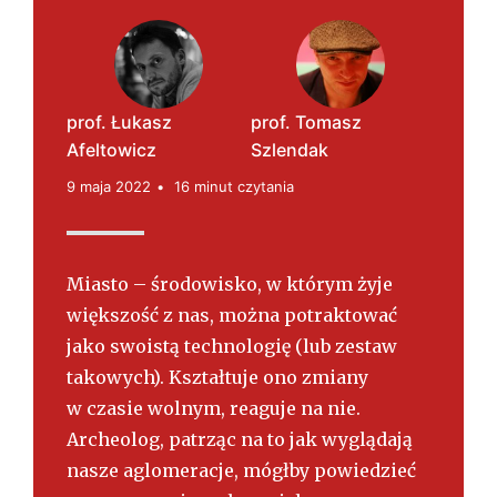
s
k
i
prof. Łukasz
prof. Tomasz
Afeltowicz
Szlendak
9 maja 2022
16 minut czytania
Miasto – środowisko, w którym żyje
większość z nas, można potraktować
jako swoistą technologię (lub zestaw
takowych). Kształtuje ono zmiany
w czasie wolnym, reaguje na nie.
Archeolog, patrząc na to jak wyglądają
nasze aglomeracje, mógłby powiedzieć