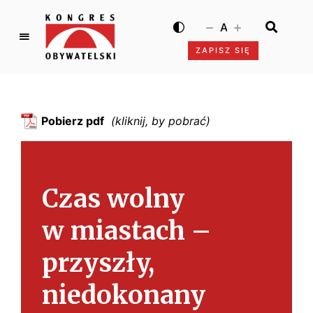
A
ZAPISZ SIĘ
K
o
n
g
Pobierz pdf
r
e
s
O
Czas wolny
b
y
w miastach –
w
a
przyszły,
t
e
niedokonany
l