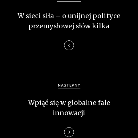
w
W sieci siła – o unijnej polityce
i
przemysłowej słów kilka
g
a
c
j
a
NASTĘPNY
w
Wpiąć się w globalne fale
p
innowacji
i
s