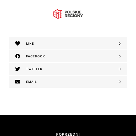
LIKE
0
FACEBOOK
0
TWITTER
0
EMAIL
0
N
a
POPRZEDNI