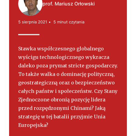
s
prof. Mariusz Orłowski
k
i
5 sierpnia 2021
5 minut czytania
Stawka współczesnego globalnego
wyścigu technologicznego wykracza
daleko poza prymat stricte gospodarczy.
To także walka o dominację polityczną,
geostrategiczną oraz o bezpieczeństwo
całych państw i społeczeństw. Czy Stany
Zjednoczone obronią pozycję lidera
przed rozpędzonymi Chinami? Jaką
strategię w tej batalii przyjmie Unia
Europejska?