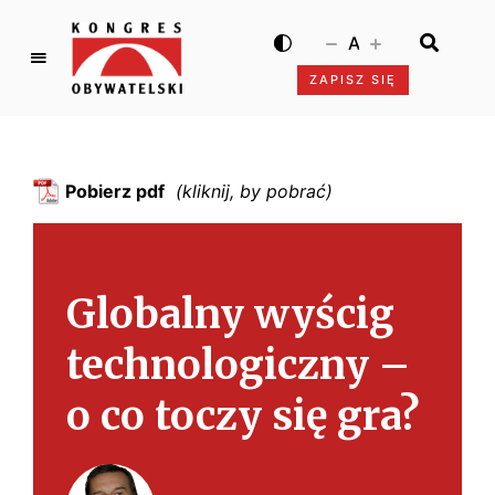
A
ZAPISZ SIĘ
K
o
n
g
Pobierz pdf
r
e
s
O
Globalny wyścig
b
y
technologiczny –
w
a
o co toczy się gra?
t
e
l