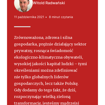
s
Witold Radwański
k
i
11 października 2021
8 minut czytania
Zrównoważona, zdrowa i silna
gospodarka, prężnie działający sektor
prywatny, rosnąca świadomość
ekologiczno­‑klimatyczna obywateli,
wysokiej jakości kapitał ludzki – tymi
określeniami można zdefiniować
nie tylko globalnych liderów
gospodarczych, lecz także Polskę.
Gdy dodamy do tego fakt, że dziś,
rozpoczynając wielką zieloną
transformację, jesteśmy mądrzejsi