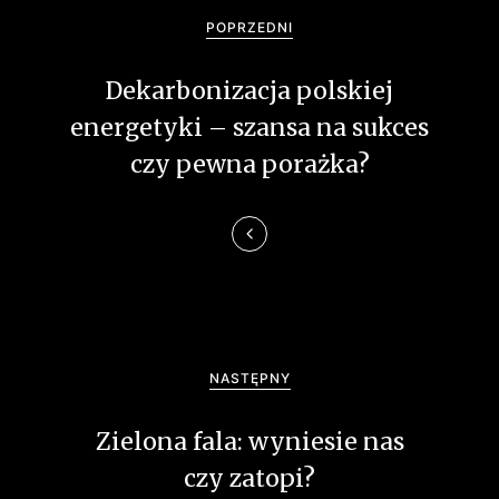
a
POPRZEDNI
w
Dekarbonizacja polskiej
i
energetyki – szansa na sukces
g
czy pewna porażka?
a
c
j
a
w
NASTĘPNY
p
Zielona fala: wyniesie nas
i
czy zatopi?