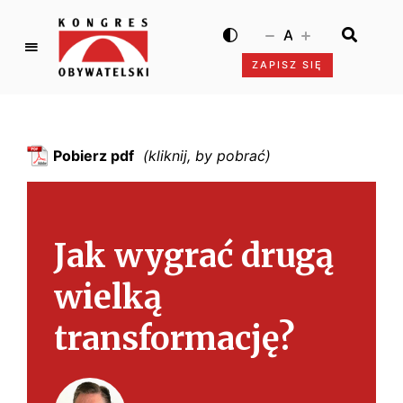
A
ZAPISZ SIĘ
K
o
n
g
Pobierz pdf
r
e
s
O
Jak wygrać drugą
b
y
wielką
w
a
transformację?
t
e
l