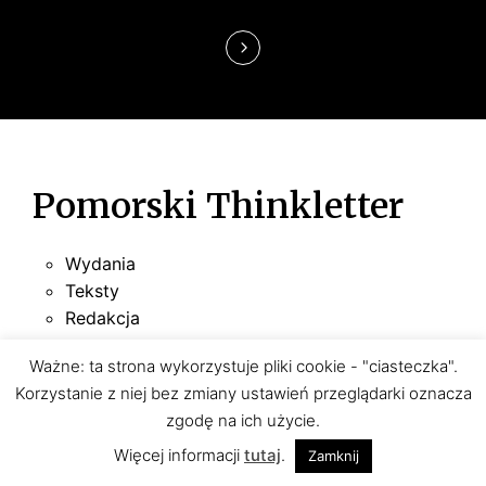
s
u
Pomorski Thinkletter
Wydania
Teksty
Redakcja
Ważne: ta strona wykorzystuje pliki cookie - "ciasteczka".
Korzystanie z niej bez zmiany ustawień przeglądarki oznacza
zgodę na ich użycie.
Więcej informacji
tutaj
.
Zamknij