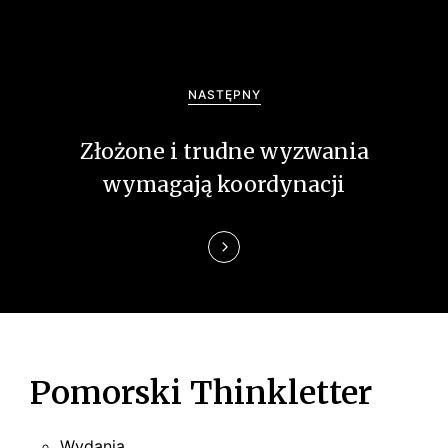
c
j
a
NASTĘPNY
w
Złożone i trudne wyzwania
p
wymagają koordynacji
i
s
u
Pomorski Thinkletter
Wydania