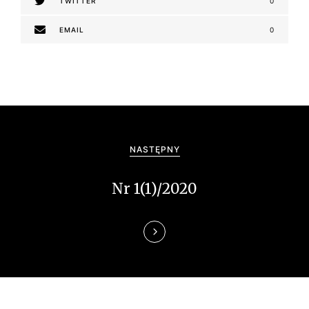
TWITTER
0
EMAIL
0
N
a
NASTĘPNY
w
Nr 1(1)/2020
i
g
a
c