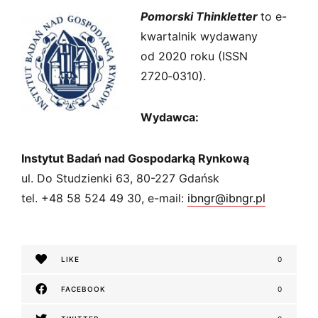
s
Pomorski Thinkletter
to e-
k
i
kwartalnik wydawany
od 2020 roku (ISSN
2720‑0310).
Wydawca:
Instytut Badań nad Gospodarką Rynkową
ul. Do Studzienki 63, 80-227 Gdańsk
tel. +48 58 524 49 30, e-mail:
ibngr@ibngr.pl
LIKE
0
FACEBOOK
0