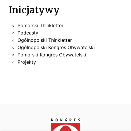
j
Inicjatywy
a
w
Pomorski Thinkletter
Podcasty
p
Ogólnopolski Thinkletter
Ogólnopolski Kongres Obywatelski
i
Pomorski Kongres Obywatelski
s
Projekty
u