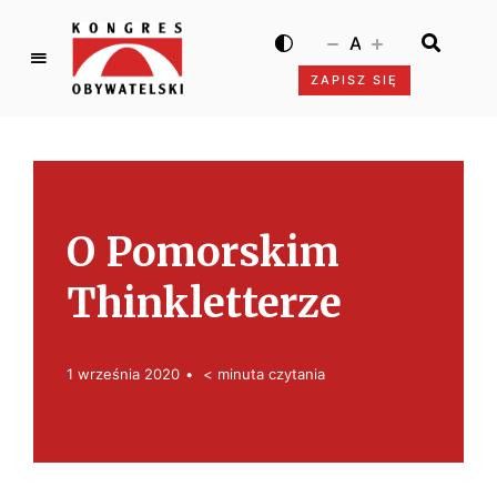
A
ZAPISZ SIĘ
K
o
n
g
r
e
O Pomorskim
s
O
Thinkletterze
b
y
w
1 września 2020
< minuta czytania
a
t
e
l