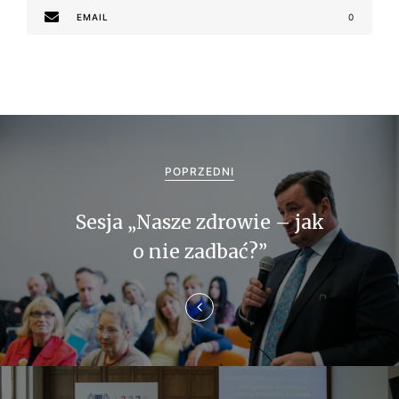
EMAIL
0
N
a
POPRZEDNI
w
Sesja „Nasze zdrowie – jak
i
o nie zadbać?”
g
a
c
j