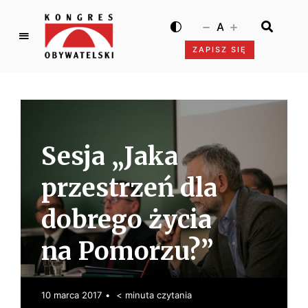
A
ZAPISZ SIĘ
K
o
n
g
r
e
Sesja „Jaka
s
O
przestrzeń dla
b
y
dobrego życia
w
na Pomorzu?”
a
t
e
l
10 marca 2017
< minuta czytania