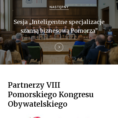
a
NASTĘPNY
w
Sesja „Inteligentne specjalizacje
p
szansą biznesową Pomorza”
i
s
u
Partnerzy VIII
Pomorskiego Kongresu
Obywatelskiego