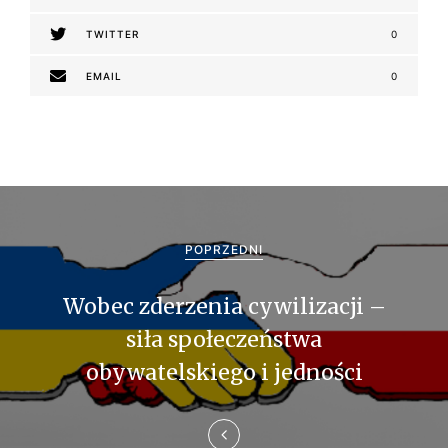
TWITTER
0
EMAIL
0
N
a
POPRZEDNI
w
Wobec zderzenia cywilizacji –
i
siła społeczeństwa
g
obywatelskiego i jedności
a