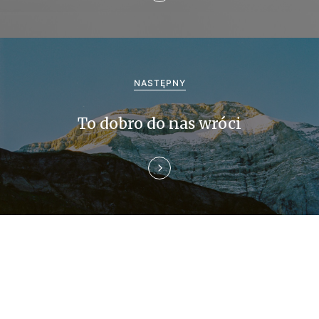
c
j
a
w
NASTĘPNY
p
To dobro do nas wróci
i
s
u