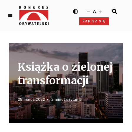
A
ZAPISZ SIĘ
K
o
n
g
r
e
Książka o zielonej
s
O
transformacji
b
y
w
29 marca 2022
2 minut czytania
a
t
e
l