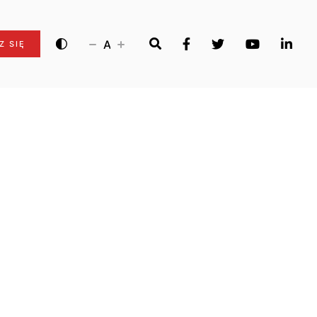
A
Z SIĘ