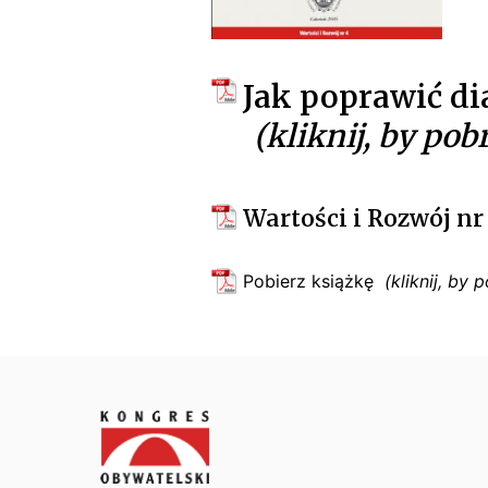
t
e
ls
Jak poprawić d
k
i
Wartości i Rozwój nr
Pobierz książkę