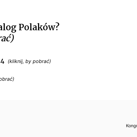
ialog Polaków?
 4
Kongr