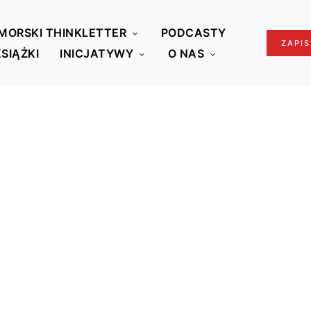
MORSKI THINKLETTER
PODCASTY
ZAPIS
KSIĄŻKI
INICJATYWY
O NAS