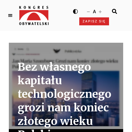
A
ZAPISZ SIĘ
K
o
n
g
r
e
Bez własnego
s
O
kapitału
b
y
technologicznego
w
grozi nam koniec
a
t
złotego wieku
e
l