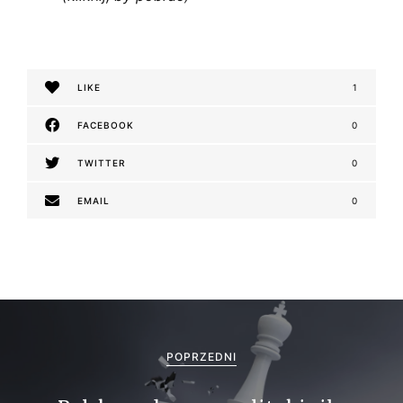
LIKE
1
FACEBOOK
0
TWITTER
0
EMAIL
0
N
a
POPRZEDNI
w