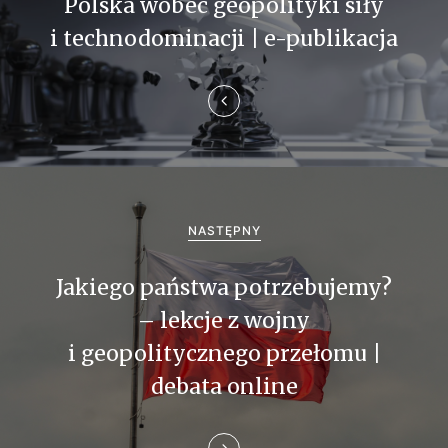
Polska wobec geopolityki siły
i
i technodominacji | e-publikacja
g
a
c
j
a
NASTĘPNY
w
Jakiego państwa potrzebujemy?
p
– lekcje z wojny
i
i geopolitycznego przełomu |
debata online
s
u