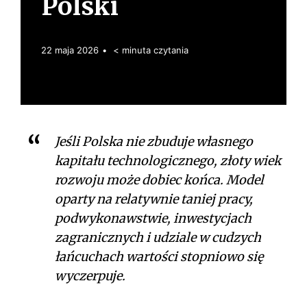
Polski
s
k
i
22 maja 2026
< minuta czytania
Jeśli Polska nie zbuduje własnego
kapitału technologicznego, złoty wiek
rozwoju może dobiec końca. Model
oparty na relatywnie taniej pracy,
podwykonawstwie, inwestycjach
zagranicznych i udziale w cudzych
łańcuchach wartości stopniowo się
wyczerpuje.