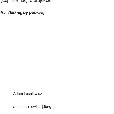
ęcej informacji o projekcie
TAJ
Adam Leśniewicz
adam.lesniewicz@ibngr.pl