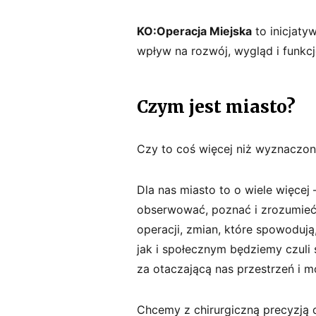
t
e
KO:Operacja Miejska
to inicjaty
ls
wpływ na rozwój, wygląd i funkcj
k
i
Czym jest miasto?
Czy to coś więcej niż wyznaczon
Dla nas miasto to o wiele więcej 
obserwować, poznać i zrozumie
operacji, zmian, które spowoduj
jak i społecznym będziemy czuli s
za otaczającą nas przestrzeń i mo
Chcemy z chirurgiczną precyzją 