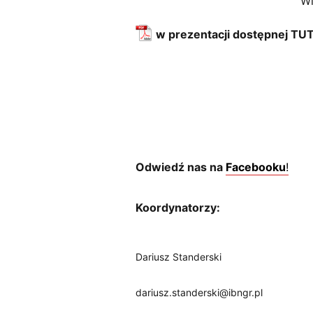
Wi
w prezentacji dostępnej TU
Odwiedź nas na
Facebooku
!
Koordynatorzy:
Dariusz Standerski
dariusz.standerski@ibngr.pl