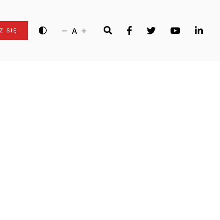
A
Z SIĘ