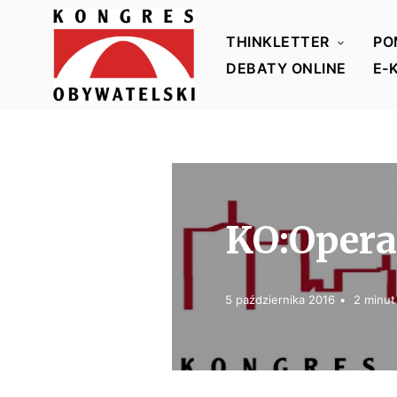
THINKLETTER
PO
DEBATY ONLINE
E-
K
o
n
g
r
KO:Opera
e
s
O
5 października 2016
2 minut
b
y
w
a