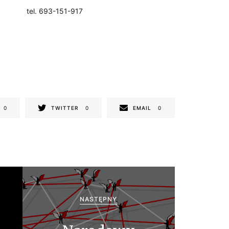
tel. 693-151-917
0
TWITTER
0
EMAIL
0
NASTĘPNY