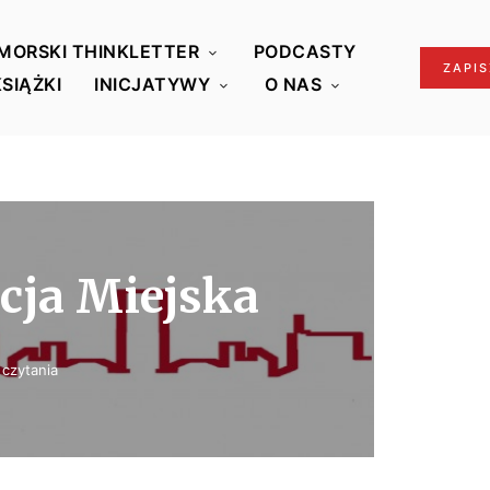
MORSKI THINKLETTER
PODCASTY
ZAPIS
KSIĄŻKI
INICJATYWY
O NAS
cja Miejska
 czytania