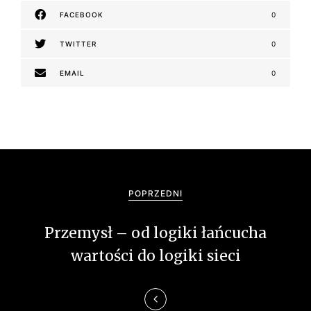
FACEBOOK
0
TWITTER
0
EMAIL
0
N
a
POPRZEDNI
w
Przemysł – od logiki łańcucha
i
wartości do logiki sieci
g
a