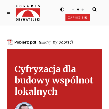
A
ZAPISZ SIĘ
K
o
n
g
Pobierz pdf
r
e
s
O
Cyfryzacja dla
b
y
budowy wspólnot
w
a
lokalnych
t
e
l