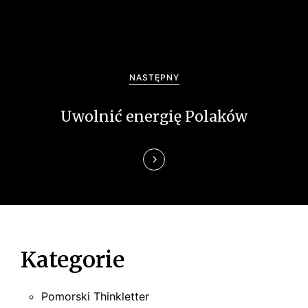
c
j
a
NASTĘPNY
w
Uwolnić energię Polaków
p
i
s
u
Kategorie
Pomorski Thinkletter