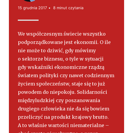
s
k
15 grudnia 2017
8 minut czytania
i
We współczesnym świecie wszystko
podporządkowane jest ekonomii. O ile
nie może to dziwić, gdy mówimy
o sektorze biznesu, o tyle w sytuacji
gdy wskaźniki ekonomiczne rządzą
światem polityki czy nawet codziennym
życiem społeczeństw, staje się to już
powodem do niepokoju. Solidarności
międzyludzkiej czy poszanowania
drugiego człowieka nie da się bowiem
przeliczyć na produkt krajowy brutto.
A to właśnie wartości niematerialne –