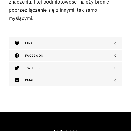
znaczeniu. I tej podmiotowości należy bronić
poprzez łączenie się z innymi, tak samo
myślącymi.
LIKE
0
FACEBOOK
0
TWITTER
0
EMAIL
0
N
a
POPRZEDNI