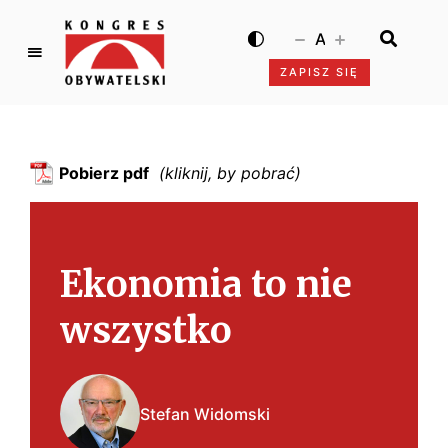
A
ZAPISZ SIĘ
K
o
n
g
Pobierz pdf
r
e
s
O
Ekonomia to nie
b
y
wszystko
w
a
t
e
Stefan Widomski
l