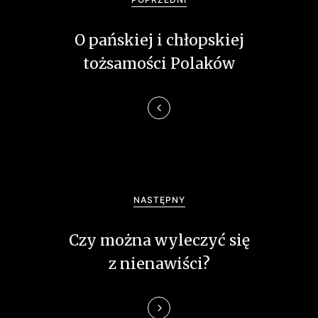
w
O pańskiej i chłopskiej
i
tożsamości Polaków
g
a
c
j
a
NASTĘPNY
w
Czy można wyleczyć się
p
z nienawiści?
i
s