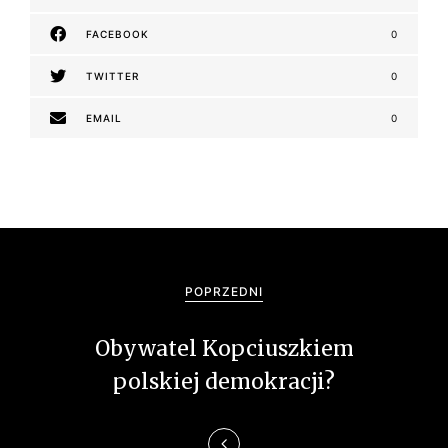
FACEBOOK
0
TWITTER
0
EMAIL
0
N
a
POPRZEDNI
w
Obywatel Kopciuszkiem
i
polskiej demokracji?
g