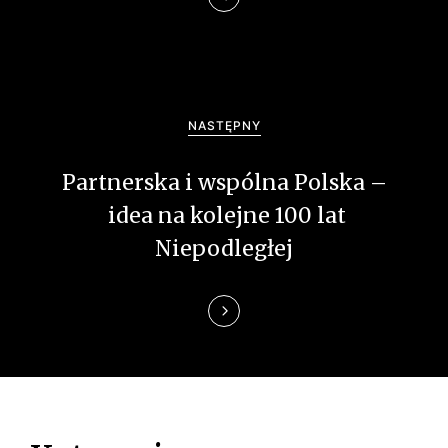
a
c
j
a
NASTĘPNY
w
Partnerska i wspólna Polska –
p
idea na kolejne 100 lat
i
Niepodległej
s
u