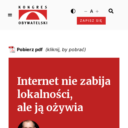
A
ZAPISZ SIĘ
K
o
n
g
Pobierz pdf
r
e
s
O
Internet nie zabija
b
y
lokalności,
w
a
ale ją ożywia
t
e
l