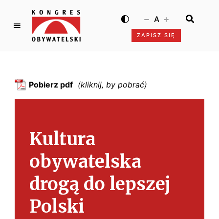
A
ZAPISZ SIĘ
K
o
n
g
Pobierz pdf
r
e
s
O
Kultura
b
y
obywatelska
w
a
drogą do lepszej
t
e
Polski
l