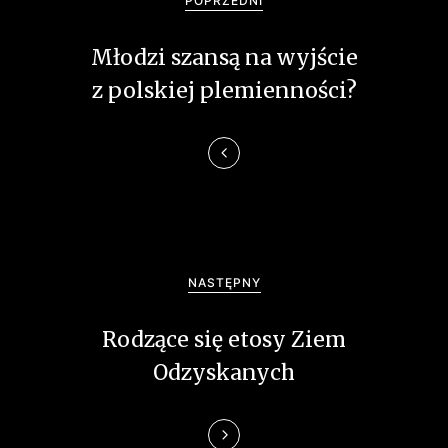
POPRZEDNI
w
Młodzi szansą na wyjście
i
z polskiej plemienności?
g
a
c
j
a
NASTĘPNY
w
Rodzące się etosy Ziem
p
Odzyskanych
i
s