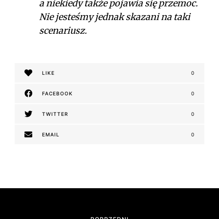
a niekiedy także pojawia się przemoc.
Nie jesteśmy jednak skazani na taki
scenariusz.
LIKE
0
FACEBOOK
0
TWITTER
0
EMAIL
0
N
a