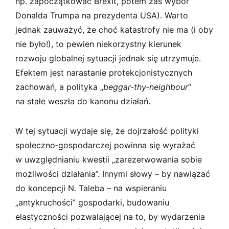
np. zapoczątkować Brexit, potem zaś wybór
Donalda Trumpa na prezydenta USA). Warto
jednak zauważyć, że choć katastrofy nie ma (i oby
nie było!), to pewien niekorzystny kierunek
rozwoju globalnej sytuacji jednak się utrzymuje.
Efektem jest narastanie protekcjonistycznych
zachowań, a polityka „
beggar­‑thy­‑neighbour
”
na stałe weszła do kanonu działań.
W tej sytuacji wydaje się, że dojrzałość polityki
społeczno­‑gospodarczej powinna się wyrażać
w uwzględnianiu kwestii „zarezerwowania sobie
możliwości działania”. Innymi słowy – by nawiązać
do koncepcji N. Taleba – na wspieraniu
„antykruchości” gospodarki, budowaniu
elastyczności pozwalającej na to, by wydarzenia