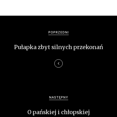
N
a
POPRZEDNI
w
Pułapka zbyt silnych przekonań
i
g
a
c
j
NASTĘPNY
a
O pańskiej i chłopskiej
w