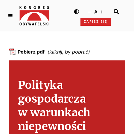
A
ZAPISZ SIĘ
K
o
n
g
Pobierz pdf
r
e
s
O
Polityka
b
y
gospodarcza
w
a
w warunkach
t
e
niepewności
l