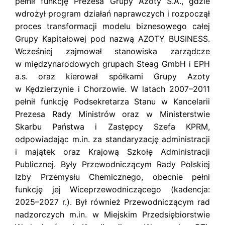
pełnił funkcję Prezesa Grupy Azoty S.A., gdzie
s
k
wdrożył program działań naprawczych i rozpoczął
i
proces transformacji modelu biznesowego całej
Grupy Kapitałowej pod nazwą AZOTY BUSINESS.
Wcześniej zajmował stanowiska zarządcze
w międzynarodowych grupach Steag GmbH i EPH
a.s. oraz kierował spółkami Grupy Azoty
w Kędzierzynie i Chorzowie. W latach 2007–2011
pełnił funkcję Podsekretarza Stanu w Kancelarii
Prezesa Rady Ministrów oraz w Ministerstwie
Skarbu Państwa i Zastępcy Szefa KPRM,
odpowiadając m.in. za standaryzację administracji
i majątek oraz Krajową Szkołę Administracji
Publicznej. Były Przewodniczącym Rady Polskiej
Izby Przemysłu Chemicznego, obecnie pełni
funkcję jej Wiceprzewodniczącego (kadencja:
2025–2027 r.). Był również Przewodniczącym rad
nadzorczych m.in. w Miejskim Przedsiębiorstwie