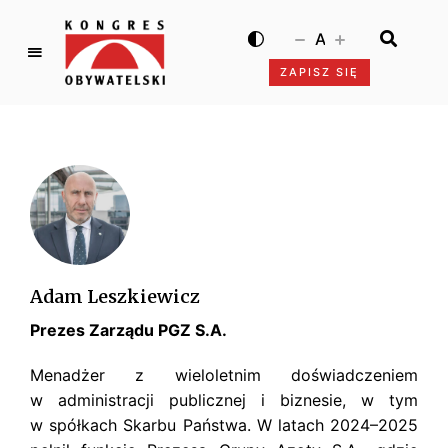
A
ZAPISZ SIĘ
K
o
n
g
r
e
s
O
b
Adam Leszkiewicz
y
Prezes Zarządu PGZ S.A.
w
a
Menadżer z wieloletnim doświadczeniem
t
w administracji publicznej i biznesie, w tym
e
w spółkach Skarbu Państwa. W latach 2024–2025
l