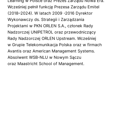
Learning w Polsce oraz Prezes Zarządu Nowa Era.
s
k
Wcześniej pełnił funkcję Prezesa Zarządu Emitel
i
(2018–2024). W latach 2009 -2016 Dyrektor
Wykonawczy ds. Strategii i Zarządzania
Projektami w PKN ORLEN S.A., członek Rady
Nadzorczej UNIPETROL oraz przewodniczący
Rady Nadzorczej ORLEN Upstream. Wcześniej
w Grupie Telekomunikacja Polska oraz w firmach
Avantis oraz American Management Systems.
Absolwent WSB-NLU w Nowym Sączu
oraz Maastricht School of Management.