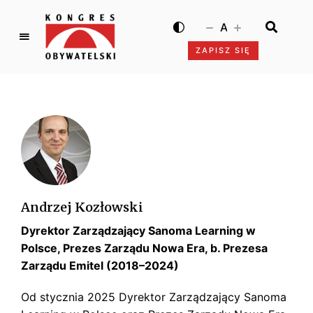
A
ZAPISZ SIĘ
K
o
n
g
r
e
s
O
b
Andrzej Kozłowski
y
Dyrektor Zarządzający Sanoma Learning w
w
a
Polsce, Prezes Zarządu Nowa Era, b. Prezesa
t
Zarządu Emitel (2018–2024)
e
Od stycznia 2025 Dyrektor Zarządzający Sanoma
l