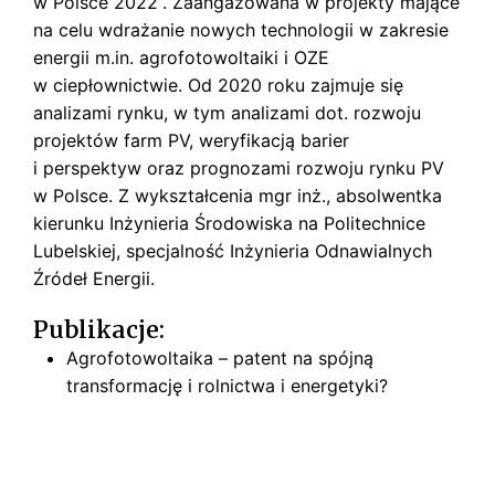
w Polsce 2022”. Zaangażowana w projekty mające
s
k
na celu wdrażanie nowych technologii w zakresie
i
energii m.in. agrofotowoltaiki i OZE
w ciepłownictwie. Od 2020 roku zajmuje się
analizami rynku, w tym analizami dot. rozwoju
projektów farm PV, weryfikacją barier
i perspektyw oraz prognozami rozwoju rynku PV
w Polsce. Z wykształcenia mgr inż., absolwentka
kierunku Inżynieria Środowiska na Politechnice
Lubelskiej, specjalność Inżynieria Odnawialnych
Źródeł Energii.
Publikacje:
Agrofotowoltaika – patent na spójną
transformację i rolnictwa i energetyki?