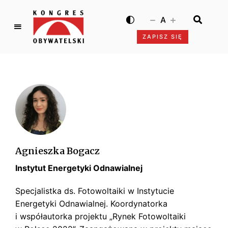
A
ZAPISZ SIĘ
K
o
n
g
r
e
s
O
b
Agnieszka Bogacz
y
Instytut Energetyki Odnawialnej
w
a
Specjalistka ds. Fotowoltaiki w Instytucie
t
Energetyki Odnawialnej. Koordynatorka
e
i współautorka projektu „Rynek Fotowoltaiki
l