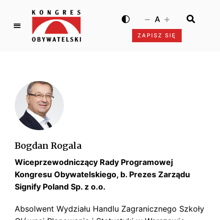
A
ZAPISZ SIĘ
K
o
n
g
r
e
s
O
b
Bogdan Rogala
y
Wiceprzewodniczący Rady Programowej
w
a
Kongresu Obywatelskiego, b. Prezes Zarządu
t
Signify Poland Sp. z o.o.
e
Absolwent Wydziału Handlu Zagranicznego Szkoły
l