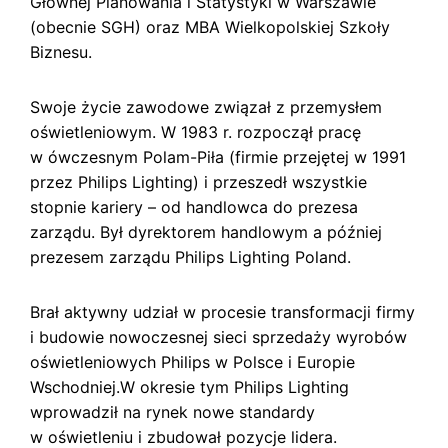
Głównej Planowania i Statystyki w Warszawie
s
k
(obecnie SGH) oraz MBA Wielkopolskiej Szkoły
i
Biznesu.
Swoje życie zawodowe związał z przemysłem
oświetleniowym. W 1983 r. rozpoczął pracę
w ówczesnym Polam-Piła (firmie przejętej w 1991
przez Philips Lighting) i przeszedł wszystkie
stopnie kariery – od handlowca do prezesa
zarządu. Był dyrektorem handlowym a później
prezesem zarządu Philips Lighting Poland.
Brał aktywny udział w procesie transformacji firmy
i budowie nowoczesnej sieci sprzedaży wyrobów
oświetleniowych Philips w Polsce i Europie
Wschodniej.W okresie tym Philips Lighting
wprowadził na rynek nowe standardy
w oświetleniu i zbudował pozycje lidera.