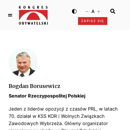
A
ZAPISZ SIĘ
K
o
n
g
r
e
s
O
b
Bogdan Borusewicz
y
Senator Rzeczypospolitej Polskiej
w
a
Jeden z liderów opozycji z czasów PRL, w latach
t
70. działał w KSS KOR i Wolnych Związkach
e
Zawodowych Wybrzeża. Główny organizator
l