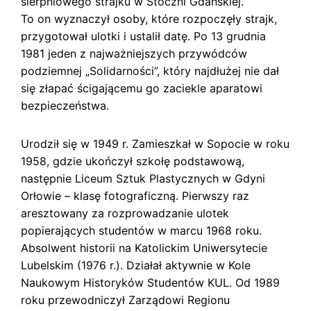
sierpniowego strajku w Stoczni Gdańskiej.
s
k
To on wyznaczył osoby, które rozpoczęły strajk,
i
przygotował ulotki i ustalił datę. Po 13 grudnia
1981 jeden z najważniejszych przywódców
podziemnej „Solidarności”, który najdłużej nie dał
się złapać ścigającemu go zaciekle aparatowi
bezpieczeństwa.
Urodził się w 1949 r. Zamieszkał w Sopocie w roku
1958, gdzie ukończył szkołę podstawową,
następnie Liceum Sztuk Plastycznych w Gdyni
Orłowie – klasę fotograficzną. Pierwszy raz
aresztowany za rozprowadzanie ulotek
popierających studentów w marcu 1968 roku.
Absolwent historii na Katolickim Uniwersytecie
Lubelskim (1976 r.). Działał aktywnie w Kole
Naukowym Historyków Studentów KUL. Od 1989
roku przewodniczył Zarządowi Regionu