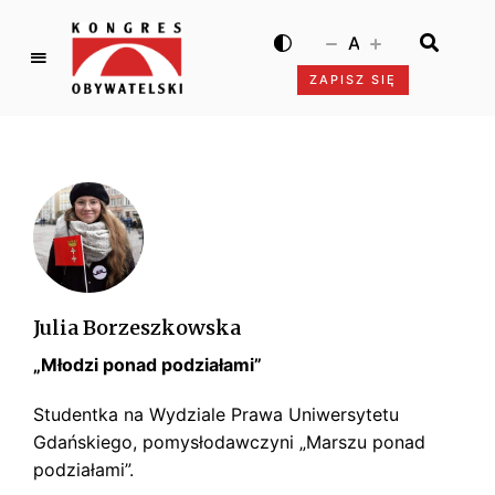
A
ZAPISZ SIĘ
K
o
n
g
r
e
s
O
b
Julia Borzeszkowska
y
„Młodzi ponad podziałami”
w
a
Studentka na Wydziale Prawa Uniwersytetu
t
Gdańskiego, pomysłodawczyni „Marszu ponad
e
podziałami”.
l