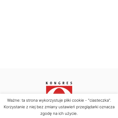
s
k
i
Ważne: ta strona wykorzystuje pliki cookie - "ciasteczka".
Korzystanie z niej bez zmiany ustawień przeglądarki oznacza
Kongres Obywatelski © Copyright 2026. All rights
reserved.
zgodę na ich użycie.