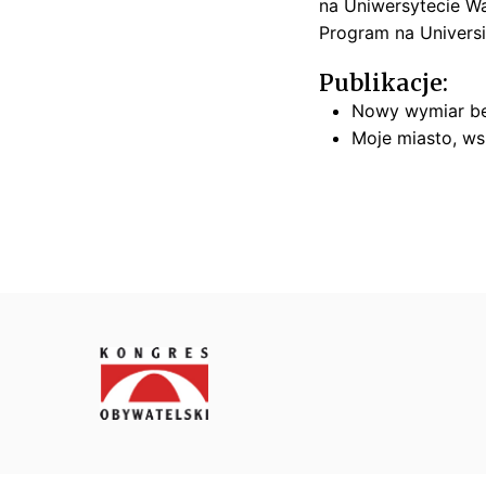
na Uniwersytecie W
t
Program na Universi
e
ls
Publikacje:
k
Nowy wymiar be
i
Moje miasto, ws