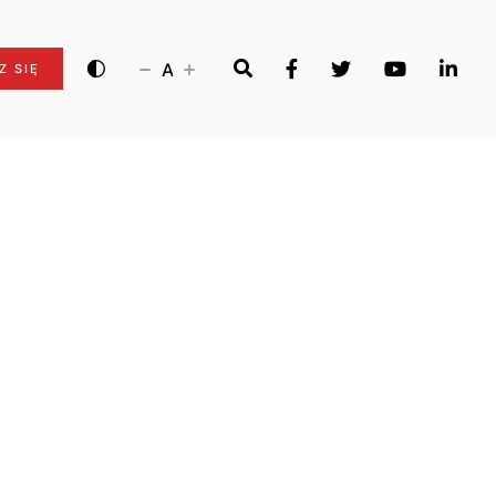
A
Z SIĘ