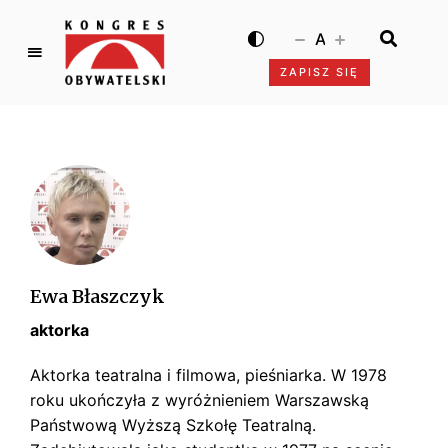
A
ZAPISZ SIĘ
K
o
n
g
r
e
s
O
b
Ewa Błaszczyk
y
aktorka
w
a
Aktorka teatralna i filmowa, pieśniarka. W 1978
t
roku ukończyła z wyróżnieniem Warszawską
e
Państwową Wyższą Szkołę Teatralną.
l