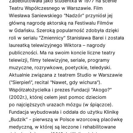
Zadebiutowała jako studentka w 1977 na scenie
s
k
Teatru Współczesnego w Warszawie. Film
i
Wiesława Saniewskiego "Nadzór" przyniósł jej
główną nagrodę aktorską na Festiwalu Filmów
w Gdańsku. Szeroką popularność zdobyła dzięki
roli w serialu "Zmiennicy" Stanisława Barei i została
laureatką telewizyjnego Wiktora – nagrody
publiczności. Ma na swoim koncie liczne teatry
telewizji, filmy telewizyjne, seriale, programy
muzyczne, rozrywkowe, poetyckie, teledyski.
Aktualnie związana z teatrem Studio w Warszawie
("Sierpień", recital "Nawet, gdy wichura").
Współzałożycielka i prezes Fundacji "Akogo?"
(2002r.), której celem jest pomoc dzieciom
po najcięższych urazach mózgu (w śpiączce).
Fundacja wybudowała i oddała do użytku Klinikę
„Budzik” - pierwszą w Polsce wzorcową placówkę
medyczną, w której są leczone i rehabilitowane