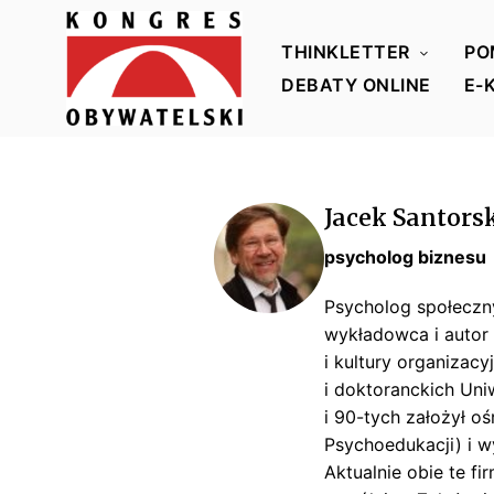
THINKLETTER
PO
DEBATY ONLINE
E-
K
o
n
Jacek Santors
g
r
psycholog biznesu
e
Psycholog społeczn
s
wykładowca i autor
O
i kultury organizac
b
i doktoranckich Un
y
i 90-tych założył o
w
Psychoedukacji) i w
a
Aktualnie obie te f