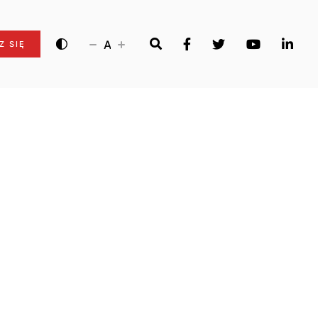
A
Z SIĘ