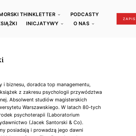
MORSKI THINKLETTER
PODCASTY
ZAPIS
KSIĄŻKI
INICJATYWY
O NAS
ki
y i biznesu, doradca top managementu,
 książek z zakresu psychologii przywództwa
yjnej. Absolwent studiów magisterskich
iwersytetu Warszawskiego. W latach 80-tych
środek psychoterapii (Laboratorium
ydawnictwo (Jacek Santorski & Co).
irmy posiadają i prowadzą jego dawni