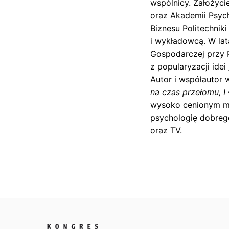
wspólnicy. Założyci
t
oraz Akademii Psyc
e
Biznesu Politechnik
ls
i wykładowcą. W la
k
Gospodarczej przy 
i
z popularyzacji ide
Autor i współautor w
na czas przełomu, I 
wysoko cenionym mó
psychologię dobrego
oraz TV.