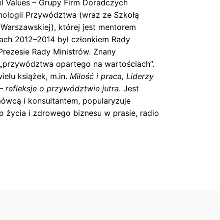
el Values – Grupy Firm Doradczych
hologii Przywództwa (wraz ze Szkołą
i Warszawskiej), której jest mentorem
tach 2012–2014 był członkiem Rady
Prezesie Rady Ministrów. Znany
i „przywództwa opartego na wartościach”.
ielu książek, m.in.
Miłość i praca, Liderzy
– refleksje o przywództwie jutra
. Jest
wcą i konsultantem, popularyzuje
 życia i zdrowego biznesu w prasie, radio