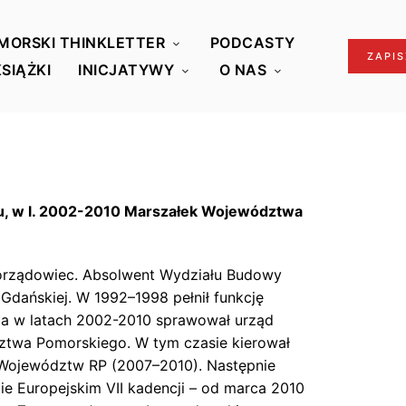
MORSKI THINKLETTER
PODCASTY
ZAPIS
KSIĄŻKI
INICJATYWY
O NAS
tu, w l. 2002-2010 Marszałek Województwa
amorządowiec. Absolwent Wydziału Budowy
 Gdańskiej. W 1992–1998 pełnił funkcję
 a w latach 2002-2010 sprawował urząd
twa Pomorskiego. W tym czasie kierował
Województw RP (2007–2010). Następnie
ie Europejskim VII kadencji – od marca 2010