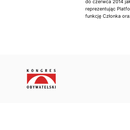
do czerwca 2014 ja
t
reprezentując Platf
e
funkcję Członka ora
ls
k
i