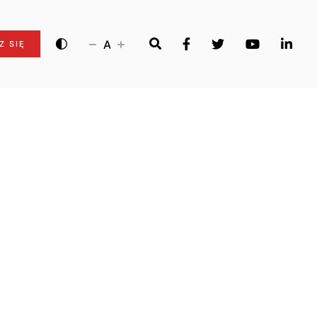
A
Z SIĘ