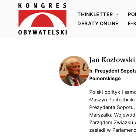
THINKLETTER
PO
DEBATY ONLINE
E-
K
o
n
Jan Kozłowski
g
r
b. Prezydent Sopo
Pomorskiego
e
s
Polski polityk i s
O
Maszyn Politechniki
b
Prezydenta Sopotu,
y
Marszałka Wojewódz
w
Zarządem Związku 
a
zasiadł w Parlamenc