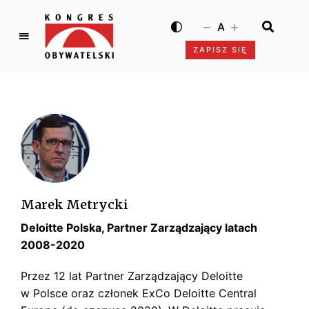
A
ZAPISZ SIĘ
K
o
n
g
r
e
s
O
b
Marek Metrycki
y
Deloitte Polska, Partner Zarządzający latach
w
a
2008-2020
t
Przez 12 lat Partner Zarządzający Deloitte
e
w Polsce oraz członek ExCo Deloitte Central
l