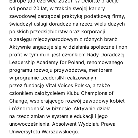
Europe (do czerwca 2020). W Deloitte pracuje
s
k
od ponad 20 lat, w trakcie swojej kariery
i
zawodowej zarządzał praktyką podatkową firmy,
świadczył usługi doradcze na rzecz wielu dużych
polskich przedsiębiorstw oraz korporacji
o zasięgu międzynarodowym z różnych branż.
Aktywnie angażuje się w działania społeczne i non
profit w tym m.in. jest członkiem Rady Doradczej
Leadership Academy for Poland, renomowanego
programu rozwoju przywództwa, mentorem
w programie LeadersIN realizowanym
przez fundację Vital Voices Polska, a także
członkiem założycielem Klubu Champions of
Change, wspierającego rozwój zawodowy kobiet
i różnorodność w biznesie. Aktywnie działa
na rzecz zmian w systemie edukacji i jego
unowocześnienia. Absolwent Wydziału Prawa
Uniwersytetu Warszawskiego.