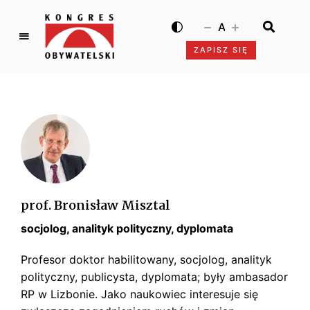
A
ZAPISZ SIĘ
K
o
n
g
r
e
s
O
b
prof. Bronisław Misztal
y
socjolog, analityk polityczny, dyplomata
w
a
Profesor doktor habilitowany, socjolog, analityk
t
polityczny, publicysta, dyplomata; były ambasador
e
RP w Lizbonie. Jako naukowiec interesuje się
l