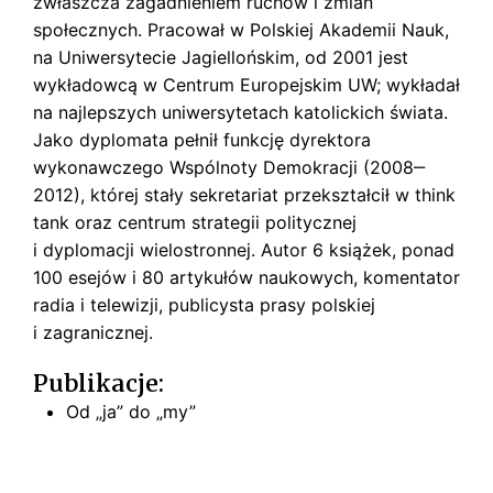
zwłaszcza zagadnieniem ruchów i zmian
s
k
społecznych. Pracował w Polskiej Akademii Nauk,
i
na Uniwersytecie Jagiellońskim, od 2001 jest
wykładowcą w Centrum Europejskim UW; wykładał
na najlepszych uniwersytetach katolickich świata.
Jako dyplomata pełnił funkcję dyrektora
wykonawczego Wspólnoty Demokracji (2008‒
2012), której stały sekretariat przekształcił w think
tank oraz centrum strategii politycznej
i dyplomacji wielostronnej. Autor 6 książek, ponad
100 esejów i 80 artykułów naukowych, komentator
radia i telewizji, publicysta prasy polskiej
i zagranicznej.
Publikacje:
Od „ja” do „my”