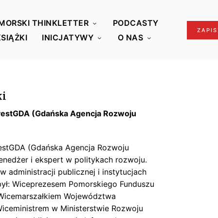
MORSKI THINKLETTER
PODCASTY
ZAPIS
KSIĄŻKI
INICJATYWY
O NAS
ki
nvestGDA (Gdańska Agencja Rozwoju
vestGDA (Gdańska Agencja Rozwoju
nedżer i ekspert w politykach rozwoju.
 w administracji publicznej i instytucjach
był: Wiceprezesem Pomorskiego Funduszu
, Wicemarszałkiem Województwa
iceministrem w Ministerstwie Rozwoju