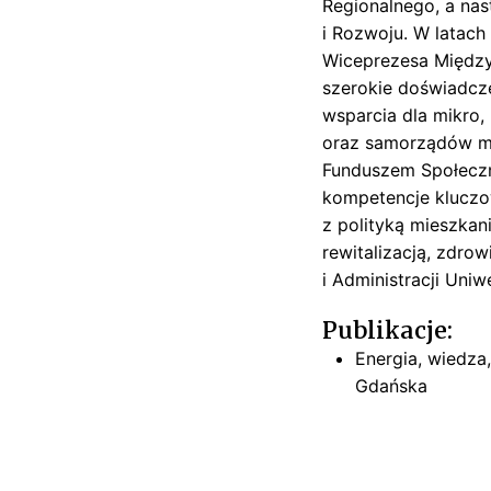
Regionalnego, a nast
t
i Rozwoju. W latac
e
Wiceprezesa Międz
ls
szerokie doświadcz
k
wsparcia dla mikro,
i
oraz samorządów mi
Funduszem Społeczn
kompetencje kluczow
z polityką mieszka
rewitalizacją, zdro
i Administracji Uni
Publikacje:
Energia, wiedz
Gdańska