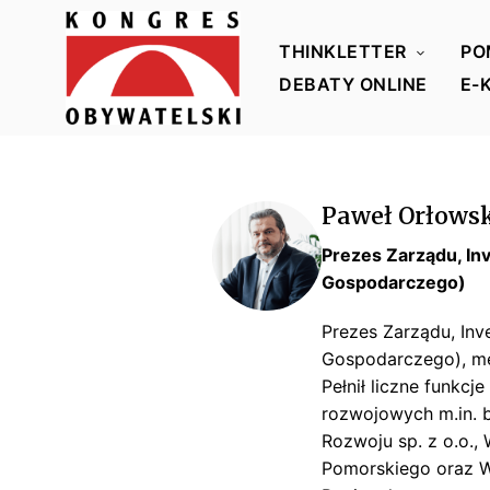
THINKLETTER
PO
DEBATY ONLINE
E-
K
o
n
Paweł Orłows
g
r
Prezes Zarządu, I
Gospodarczego)
e
s
Prezes Zarządu, In
O
Gospodarczego), me
b
Pełnił liczne funkcje
y
rozwojowych m.in. 
w
Rozwoju sp. z o.o.
a
Pomorskiego oraz W