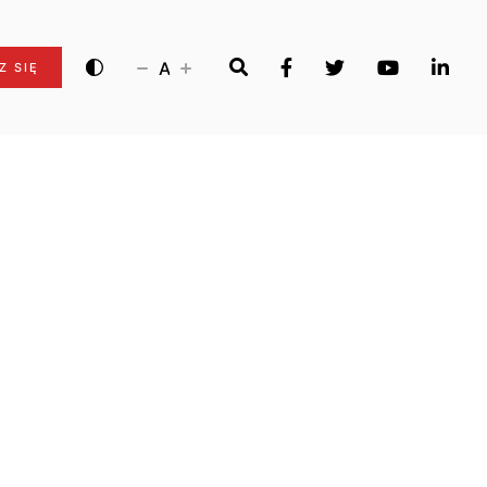
A
Z SIĘ