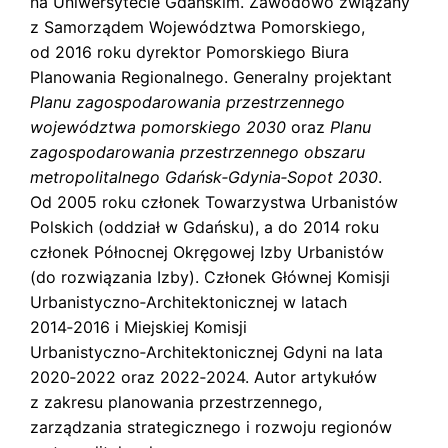
na Uniwersytecie Gdańskim. Zawodowo związany
s
k
z Samorządem Województwa Pomorskiego,
i
od 2016 roku dyrektor Pomorskiego Biura
Planowania Regionalnego. Generalny projektant
Planu zagospodarowania przestrzennego
województwa pomorskiego 2030
oraz
Planu
zagospodarowania przestrzennego obszaru
metropolitalnego Gdańsk‑Gdynia‑Sopot 2030
.
Od 2005 roku członek Towarzystwa Urbanistów
Polskich (oddział w Gdańsku), a do 2014 roku
członek Północnej Okręgowej Izby Urbanistów
(do rozwiązania Izby). Członek Głównej Komisji
Urbanistyczno‑Architektonicznej w latach
2014‑2016 i Miejskiej Komisji
Urbanistyczno‑Architektonicznej Gdyni na lata
2020‑2022 oraz 2022‑2024. Autor artykułów
z zakresu planowania przestrzennego,
zarządzania strategicznego i rozwoju regionów