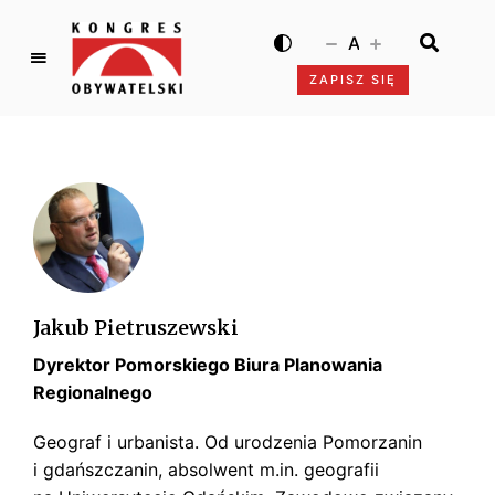
A
ZAPISZ SIĘ
K
o
n
g
r
e
s
O
b
Jakub Pietruszewski
y
Dyrektor Pomorskiego Biura Planowania
w
a
Regionalnego
t
Geograf i urbanista. Od urodzenia Pomorzanin
e
i gdańszczanin, absolwent m.in. geografii
l