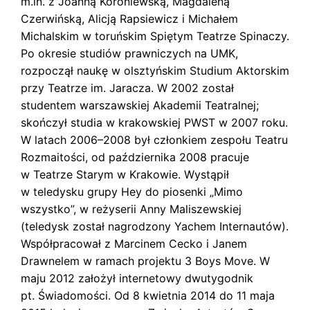
m.in. z Joanną Koroniewską, Magdaleną
s
k
Czerwińską, Alicją Rapsiewicz i Michałem
i
Michalskim w toruńskim Spiętym Teatrze Spinaczy.
Po okresie studiów prawniczych na UMK,
rozpoczął naukę w olsztyńskim Studium Aktorskim
przy Teatrze im. Jaracza. W 2002 został
studentem warszawskiej Akademii Teatralnej;
skończył studia w krakowskiej PWST w 2007 roku.
W latach 2006–2008 był członkiem zespołu Teatru
Rozmaitości, od października 2008 pracuje
w Teatrze Starym w Krakowie. Wystąpił
w teledysku grupy Hey do piosenki „Mimo
wszystko”, w reżyserii Anny Maliszewskiej
(teledysk został nagrodzony Yachem Internautów).
Współpracował z Marcinem Cecko i Janem
Drawnelem w ramach projektu 3 Boys Move. W
maju 2012 założył internetowy dwutygodnik
pt. Świadomości. Od 8 kwietnia 2014 do 11 maja