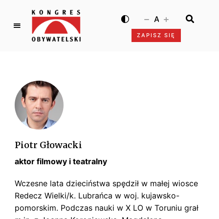
A
ZAPISZ SIĘ
K
o
n
g
r
e
s
O
b
Piotr Głowacki
y
aktor filmowy i teatralny
w
a
Wczesne lata dzieciństwa spędził w małej wiosce
t
Redecz Wielki/k. Lubrańca w woj. kujawsko-
e
pomorskim. Podczas nauki w X LO w Toruniu grał
l