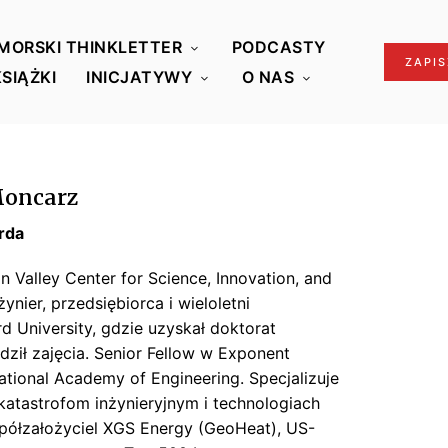
MORSKI THINKLETTER
PODCASTY
ZAPIS
KSIĄŻKI
INICJATYWY
O NAS
 Moncarz
rda
on
Valley Center for Science,
Innovation
, and
nżynier, przedsiębiorca i wieloletni
 University, gdzie uzyskał doktorat
dził zajęcia. Senior
Fellow
w
Exponent
ational
Academy
of Engineering. Specjalizuje
katastrofom inżynieryjnym i technologiach
półzałożyciel XGS Energy (
GeoHeat
), US-