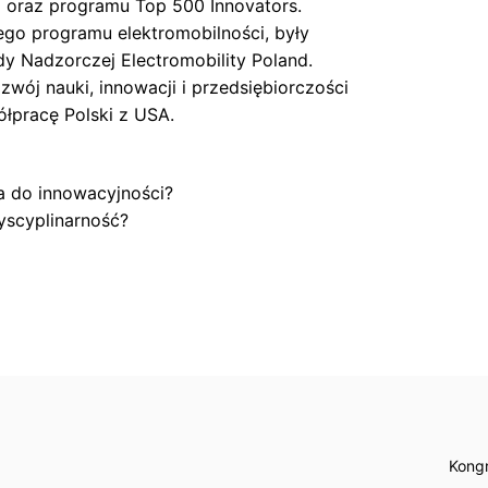
l
oraz programu Top 500
Innovators
.
iego programu
elektromobilności
, były
dy Nadzorczej
Electromobility
Poland.
zwój nauki, innowacji i przedsiębiorczości
łpracę Polski z USA.
a do innowacyjności?
yscyplinarność?
Kongr