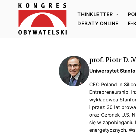
THINKLETTER
PO
DEBATY ONLINE
E-
K
o
n
prof. Piotr D.
g
r
Uniwersytet Stanfo
e
CEO Poland in
Silic
s
Entrepreneurship
. I
O
wykładowca Stanford
b
i przez 30 lat prowa
y
oraz Członek U.S.
N
w
się w zapobieganiu 
a
energetycznych. Ws