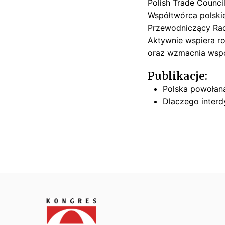
Polish
Trade
Counci
t
Współtwórca polsk
e
Przewodniczący Ra
ls
Aktywnie wspiera ro
k
oraz wzmacnia wspó
i
Publikacje:
Polska powołan
Dlaczego interd