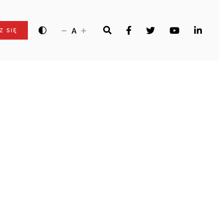
A
Z SIĘ