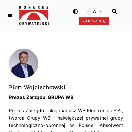
A
ZAPISZ SIĘ
K
o
n
g
r
e
s
O
b
Piotr Wojciechowski
y
Prezes Zarządu, GRUPA WB
w
a
Prezes Zarządu i akcjonariusz WB Electronics S.A.,
t
twórca Grupy WB – największej prywatnej grupy
e
technologiczno-obronnej w Polsce. Absolwent
l