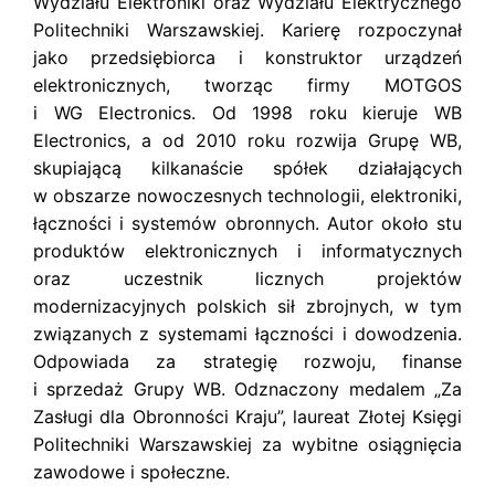
Wydziału Elektroniki oraz Wydziału Elektrycznego
s
k
Politechniki Warszawskiej. Karierę rozpoczynał
i
jako przedsiębiorca i konstruktor urządzeń
elektronicznych, tworząc firmy MOTGOS
i WG Electronics. Od 1998 roku kieruje WB
Electronics, a od 2010 roku rozwija Grupę WB,
skupiającą kilkanaście spółek działających
w obszarze nowoczesnych technologii, elektroniki,
łączności i systemów obronnych. Autor około stu
produktów elektronicznych i informatycznych
oraz uczestnik licznych projektów
modernizacyjnych polskich sił zbrojnych, w tym
związanych z systemami łączności i dowodzenia.
Odpowiada za strategię rozwoju, finanse
i sprzedaż Grupy WB. Odznaczony medalem „Za
Zasługi dla Obronności Kraju”, laureat Złotej Księgi
Politechniki Warszawskiej za wybitne osiągnięcia
zawodowe i społeczne.